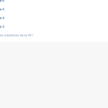
e 6
e 5
e 4
e 3
s créatrices de la VF !
e 2
e 1
e Mektoub My Love arrive enfin ! Rencontre avec Shaïn Boumedine et Sal
i : après Toni en famille
elle réalise le bouleversant Dites lui que je l'aime
ais ! Rencontre autour de Vie privée de Rebecca Zlotowski
 de Marguerite, Grave... Rencontre avec Ella Rumpf
 Les Rêveurs, un film intime sur la santé mentale