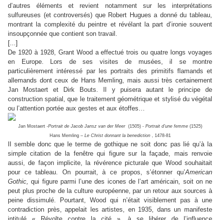
d’autres éléments et revient notamment sur les interprétations
sulfureuses (et controversés) que Robert Hugues a donné du tableau,
montrant la complexité du peintre et révélant la part d’ironie souvent
insoupçonnée que contient son travail.
[...]
De 1920 à 1928, Grant Wood a effectué trois ou quatre longs voyages
en Europe. Lors de ses visites de musées, il se montre
particulièrement intéressé par les portraits des primitifs flamands et
allemands dont ceux de Hans Memling, mais aussi très certainement
Jan Mostaert et Dirk Bouts. Il y puisera autant le principe de
construction spatial, que le traitement géométrique et stylisé du végétal
ou l’attention portée aux gestes et aux étoffes…
Jan Mostaert -
Portrait de Jacob Jansz van der Meer
(1505) -
Portrait d’une femme
(1525)
Hans Memling –
Le Christ donnant la benediction
, 1478-81
Il semble donc que le terme de gothique ne soit donc pas lié qu’à la
simple citation de la fenêtre qui figure sur la façade, mais renvoie
aussi, de façon implicite, la révérence picturale que Wood souhaitait
pour ce tableau. On pourrait, à ce propos, s’étonner qu’
American
Gothic,
qui figure parmi l’une des icones de l’art américain, soit on ne
peut plus proche de la culture européenne, par un retour aux sources à
peine dissimulé.
Pourtant, Wood qui n’était visiblement pas à une
contradiction près, appelait les artistes, en 1935, dans un manifeste
intitulé « Révolte contre la cité », à se libérer de l’influence