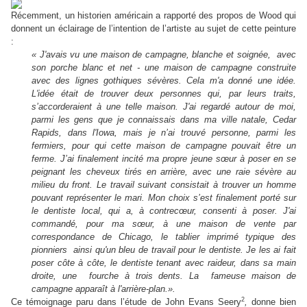
Récemment, un historien américain a rapporté des propos de Wood qui
donnent un éclairage de l’intention de l’artiste au sujet de cette peinture
:
« J'avais vu une maison de campagne, blanche et soignée, avec
son porche blanc et net - une maison de campagne construite
avec des lignes gothiques sévères. Cela m'a donné une idée.
L'idée était de trouver deux personnes qui, par leurs traits,
s’accorderaient à une telle maison. J'ai regardé autour de moi,
parmi les gens que je connaissais dans ma ville natale, Cedar
Rapids, dans l'Iowa, mais je n’ai trouvé personne, parmi les
fermiers, pour qui cette maison de campagne pouvait être un
ferme. J’ai finalement incité ma propre jeune sœur à poser en se
peignant les cheveux tirés en arrière, avec une raie sévère au
milieu du front. Le travail suivant consistait à trouver un homme
pouvant représenter le mari. Mon choix s’est finalement porté sur
le dentiste local, qui a, à contrecœur, consenti à poser. J'ai
commandé, pour ma sœur, à une maison de vente par
correspondance de Chicago, le tablier imprimé typique des
pionniers ainsi qu'un bleu de travail pour le dentiste. Je les ai fait
poser côte à côte, le dentiste tenant avec raideur, dans sa main
droite, une fourche à trois dents. La fameuse maison de
campagne apparaît à l'arrière-plan.».
2
Ce témoignage paru dans l’étude de John Evans Seery
,
donne bien