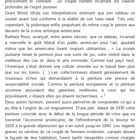
précisément le contraire : un couple humble incarnant les valeurs
profondes de l’esprit pionnier.
Grant Wood réfuta ces interprétations estimant que son tableau se
voulait avant tout conforme à la réalité de son Iowa natal. Très vite,
cependant, la polémique enfla, propulsant du même coup le peintre aux
devants de la scène artistique américaine.
Barbara Rose, avançait, entre autres raisons, que ce tableau, incarnait
à merveille le goût littéral d’un public américain pour l’art, ajoutant
même que les américains furent toujours utilitaristes : « La morale
puritaine tenait la peinture pour une sorte de jeu, sans intérêt dans le
meilleurs des cas et, dans le pire immorale. Comme tout pays neuf,
l’Amérique s’était donnée une culture orientée sur le travail bien plus
que sur les loisirs. […] Les collectionneurs étaient généralement de
nouveaux riches qui demandaient à la peinture une preuve de
respectabilité sociale. Comme la peinture européenne et la peinture
ancienne assuraient des garanties meilleures à ceux qui les
1
possédaient, c’étaient elles qui étaient recherchées. »
Deux autres facteurs, peuvent aussi permettre de comprendre ce qui a
pu être à l’origine de cet engouement. D’une part, datant de 1930 cette
peinture coïncide avec le début de la longue période de crise que va
traverser l’économie américaine, de l’effondrement de la bourse en
1929 à la grande dépression qui s’en suivit jusqu’en 1940. Les regards
graves ou sévères de ce couple de fermiers modestes, campés devant
la façade de leur habitation, furent tantôt interprétés comme chargés