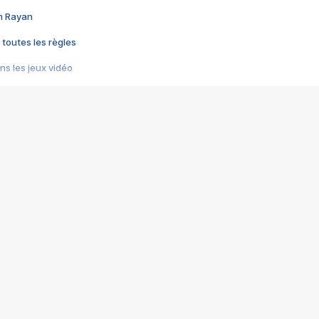
im Rayan
 toutes les règles
s les jeux vidéo
us choquant de Rockstar ? - Le scandale BULLY
e plus moche de Steam
du RÊVE tourne au CAUCHEMAR
pendant 8 heures
it… à tort
umiliés par un jeu vidéo
ire - Final Fantasy 8
ti un empire - Age of Empires
story DOFUS