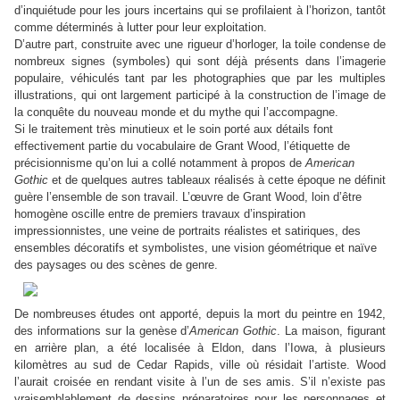
d’inquiétude pour les jours incertains qui se profilaient à l’horizon, tantôt
comme déterminés à lutter pour leur exploitation.
D’autre part, construite avec une rigueur d’horloger, la toile condense de
nombreux signes (symboles) qui sont déjà présents dans l’imagerie
populaire, véhiculés tant par les photographies que par les multiples
illustrations, qui ont largement participé à la construction de l’image de
la conquête du nouveau monde et du mythe qui l’accompagne.
Si le traitement très minutieux et le soin porté aux détails font
effectivement partie du vocabulaire de Grant Wood, l’étiquette de
précisionnisme qu’on lui a collé notamment à propos de
American
Gothic
et de quelques autres tableaux réalisés à cette époque ne définit
guère l’ensemble de son travail. L’œuvre de Grant Wood, loin d’être
homogène oscille entre de premiers travaux d’inspiration
impressionnistes, une veine de portraits réalistes et satiriques, des
ensembles décoratifs et symbolistes, une vision géométrique et naïve
des paysages ou des scènes de genre.
De nombreuses études ont apporté, depuis la mort du peintre en 1942,
des informations sur la genèse d’
American Gothic
. La maison, figurant
en arrière plan, a été localisée à Eldon, dans l’Iowa, à plusieurs
kilomètres au sud de Cedar Rapids, ville où résidait l’artiste. Wood
l’aurait croisée en rendant visite à l’un de ses amis. S’il n’existe pas
vraisemblablement de dessins préparatoires pour les personnages et