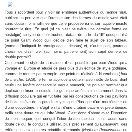
Tous s’accordent pour y voir un emblème authentique du monde rural,
oubliant un peu vite que l’architecture des fermes du middle-west était
sans doute moins raffinée que celle proposée ici et sur laquelle insiste
pourtant le titre. En quoi (si ce n’est peut-être une certaine forme de
e
nostalgie) ce type de construction, datant de la fin du 19
occupe-t-il à
ce point Grant Wood qu’il décide d’en faire le sujet de son tableau
(comme l’indiquait le témoignage ci-dessus) et, d’autre part, pourquoi
choisir de dissimuler (au moins partiellement) son sujet derrière ce
double portrait?
Concernant le style de la maison, il est possible que pour Wood qui a
voyagé en Europe et étudié de près plus d’un édifice de style gothique,
comme le montre par exemple une peinture réalisée à Nuremberg (
Jour
de marché,
1928), le terme appliqué à cette maisonnette de bois, dont
seule une fenêtre conserve le vague souvenir, ne pouvait sembler que
déplacé ou friser le ridicule. Le gothique américain, notamment dans la
diffusion populaire qui en fut faite par les constructions de ces pavillons
de bois, relève de la parodie stylistique. Plus que d’un maniérisme ou
d’une coquetterie, il s’agit en fait d’une citation pauvre et prétentieuse.
Voilà sans doute ce qui irrite Wood. C’est donc d’abord avec l’intention
de s’en moquer, qu’il conçoit l’idée de son tableau ; c’est aussi sans
doute ce qui le conduit à utiliser, plus précisément qu’auparavant, des
références aux peintres primitifs allemands (
Northern Renaissance
ou