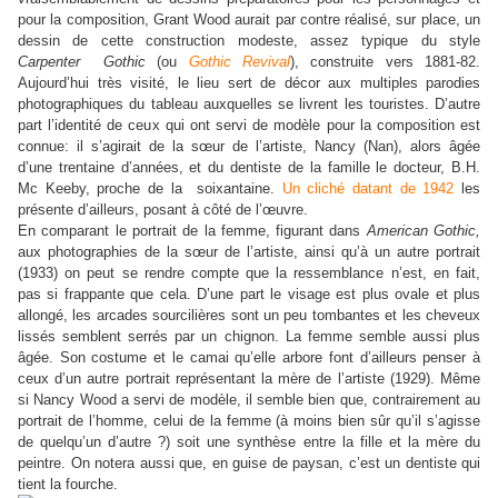
pour la composition, Grant Wood aurait par contre réalisé, sur place, un
dessin de cette construction modeste, assez typique du style
Carpenter
Gothic
(ou
Gothic Revival
), construite vers 1881-82.
Aujourd’hui très visité, le lieu sert de décor aux multiples parodies
photographiques du tableau auxquelles se livrent les touristes.
D’autre
part l’identité de ceux qui ont servi de modèle pour la composition est
connue: il s’agirait de la sœur de l’artiste, Nancy (Nan), alors âgée
d’une trentaine d’années, et du dentiste de la famille le docteur, B.H.
Mc Keeby, proche de la soixantaine.
Un cliché datant de 1942
les
présente d’ailleurs, posant à côté de l’œuvre.
En comparant le portrait de la femme, figurant dans
American Gothic,
aux photographies de la sœur de l’artiste, ainsi qu’à un autre portrait
(1933) on peut se rendre compte que la ressemblance n’est, en fait,
pas si frappante que cela. D’une part le visage est plus ovale et plus
allongé, les arcades sourcilières sont un peu tombantes et les cheveux
lissés semblent serrés par un chignon. La femme semble aussi plus
âgée. Son costume et le camai qu’elle arbore font d’ailleurs penser à
ceux d’un autre portrait représentant la mère de l’artiste (1929). Même
si Nancy Wood a servi de modèle, il semble bien que, contrairement au
portrait de l’homme, celui de la femme (à moins bien sûr qu’il s’agisse
de quelqu’un d’autre ?) soit une synthèse entre la fille et la mère du
peintre. On notera aussi que, en guise de paysan, c’est un dentiste qui
tient la fourche.