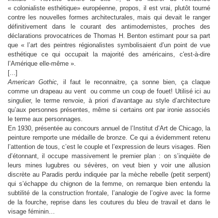
« colonialiste esthétique» européenne, propos, il est vrai, plutôt tourné
contre les nouvelles formes architecturales, mais qui devait le ranger
définitivement dans le courant des antimodernistes, proches des
déclarations provocatrices de Thomas H. Benton estimant pour sa part
que « l’art des peintres régionalistes symbolisaient d’un point de vue
esthétique ce qui occupait la majorité des américains, c'est-à-dire
l’Amérique elle-même ».
[...]
American Gothic,
il faut le reconnaitre, ça sonne bien, ça claque
comme un drapeau au vent ou comme un coup de fouet! Utilisé ici au
singulier, le terme renvoie, à priori d’avantage au style d’architecture
qu’aux personnes présentes, même si certains ont par ironie associés
le terme aux personnages.
En 1930, présentée au concours annuel de l’Institut d’Art de Chicago, la
peinture remporte une médaille de bronze. Ce qui a évidemment retenu
l’attention de tous, c’est le couple et l’expression de leurs visages. Rien
d’étonnant, il occupe massivement le premier plan : on s’inquiète de
leurs mines lugubres ou sévères, on veut bien y voir une allusion
discrète au Paradis perdu indiquée par la mèche rebelle (petit serpent)
qui s’échappe du chignon de la femme, on remarque bien entendu la
subtilité de la construction frontale, l’analogie de l’ogive avec la forme
de la fourche, reprise dans les coutures du bleu de travail et dans le
visage féminin…