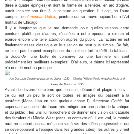
(tirée à quatre épingles) et dont la forme de la fenêtre, en arc d’ogive,
aurait inspirée son titre à la peinture en question. Il s’agit, on l’aura
compris, de
American Gothic
, peinture qui se trouve aujourd’hui à l’Art
Institut de Chicago.
Il y a longtemps que je me demande pour quelles raisons cette
peinture, plutôt que d’autres, réalisées à cette époque, a exercé et
exerce encore une telle attraction auprès du public. La facture en est
finalement assez classique et le sujet on ne peut plus simple. De fait,
ce n’est pas l’aspect exceptionnel du sujet qui fait l’intérêt du tableau :
la
Joconde,
une boite de conserve ou une bannière en sont
précisément les meilleurs exemples!
D’ailleurs, le thème ici représenté
n’a rien de neuf ou presque.
Jan Gossaert
Couple de personnes âgées
, 1520 - Charles Willson Peale
Angelica Peale and
Alexander Robinson
, 1795
Avant de devenir l’emblème que l’on sait, détourné et plagié à l’envi -
ce qui est un peu le sort de toutes les images qui passent à la
postérité (Mona Lisa en sait quelque chose !),
American Gothic
fut
cependant accueillie de façon très mitigée par une partie de la critique
et du public : les uns lui reprochèrent de donner une vision caricaturale
des fermiers du Middle West (dans un contexte où, il est vrai, le monde
rural ne cachait pas sa méfiance vis à vis des idées progressistes qui
se développaient à l’époque dans les grandes cités), les autres y virent