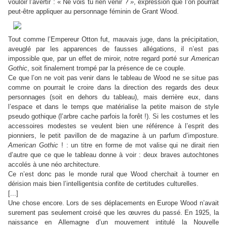
vouloir l’avertir : « Ne vois tu rien venir ?
»
, expression que l’on pourrait
peut-être appliquer au personnage féminin de Grant Wood.
Tout comme l’Empereur Otton fut, mauvais juge, dans la précipitation,
aveuglé par les apparences de fausses allégations, il n’est pas
impossible que, par un effet de miroir, notre regard porté sur
American
Gothic
, soit finalement trompé par la présence de ce couple.
Ce que l’on ne voit pas venir dans le tableau de Wood ne se situe pas
comme on pourrait le croire dans la direction des regards des deux
personnages (soit en dehors du tableau), mais derrière eux, dans
l’espace et dans le temps que matérialise la petite maison de style
pseudo gothique (l’arbre cache parfois la forêt !). Si les costumes et les
accessoires modestes se veulent bien une référence à l’esprit des
pionniers, le petit pavillon de de magazine à un parfum d’imposture.
American Gothic
! : un titre en forme de mot valise qui ne dirait rien
d’autre que ce que le tableau donne à voir : deux braves autochtones
accolés à une néo architecture.
Ce n’est donc pas le monde rural que Wood cherchait à tourner en
dérision mais bien l’intelligentsia confite de certitudes culturelles.
[...]
Une chose encore. Lors de ses déplacements en Europe Wood n’avait
surement pas seulement croisé que les œuvres du passé. En 1925, la
naissance en Allemagne d’un mouvement intitulé la Nouvelle