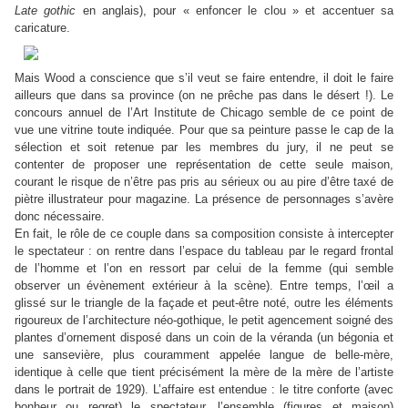
Late gothic
en anglais), pour « enfoncer le clou » et accentuer sa
caricature.
Mais Wood a conscience que s’il veut se faire entendre, il doit le faire
ailleurs que dans sa province (on ne prêche pas dans le désert !). Le
concours annuel de l’Art Institute de Chicago semble de ce point de
vue une vitrine toute indiquée. Pour que sa peinture passe le cap de la
sélection et soit retenue par les
membres du jury, il ne peut se
contenter de proposer une représentation de cette seule maison,
courant le risque de n’être pas pris au sérieux ou au pire d’être taxé de
piètre illustrateur pour magazine. La présence de personnages s’avère
donc nécessaire.
En fait, le rôle de ce couple dans sa composition consiste à intercepter
le spectateur : on rentre dans l’espace du tableau par le regard frontal
de l’homme et l’on en ressort par celui de la femme (qui semble
observer un évènement extérieur à la scène). Entre temps, l’œil a
glissé sur le triangle de la façade et peut-être noté, outre les éléments
rigoureux de l’architecture néo-gothique, le petit agencement soigné des
plantes d’ornement disposé dans un coin de la véranda (un bégonia et
une sansevière, plus couramment appelée langue de belle-mère,
identique à celle que tient précisément la mère de la mère de l’artiste
dans le portrait de 1929). L’affaire est entendue : le titre conforte (avec
bonheur ou regret) le spectateur, l’ensemble (figures et maison)