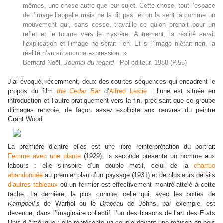
mêmes, une chose autre que leur sujet. Cette chose, tout l’espace
de l’image l’appelle mais ne la dit pas, et on la sent là comme un
mouvement qui, sans cesse, travaille ce qu’on prenait pour un
reflet et le tourne vers le mystère. Autrement, la réalité serait
l’explication et l’image ne serait rien. Et si l’image n’était rien, la
réalité n’aurait aucune expression. »
Bernard Noël,
Journal du regard
- Pol éditeur, 1988 (P.55)
J’ai évoqué, récemment, deux des courtes séquences qui encadrent le
propos du film
the Cedar Bar
d’
Alfred Leslie
: l’une est située en
introduction et l’autre pratiquement vers la fin, précisant que ce groupe
d’images renvoie, de façon assez explicite aux œuvres du peintre
Grant Wood.
La première d’entre elles est une libre réinterprétation du portrait
Femme avec une plante
(1929), la seconde présente un homme aux
labours : elle s’inspire d’un double motif, celui de la
charrue
abandonnée
au premier plan d’un paysage (1931) et de plusieurs détails
d’autres tableaux
où un fermier est effectivement montré attelé à cette
tache. La dernière, la plus connue, celle qui, avec les boites de
Kampbell’s
de Warhol ou le
Drapeau
de Johns, par exemple, est
devenue, dans l’imaginaire collectif, l’un des blasons de l’art des Etats
Unis d‘Amérique ; elle représente un couple devant une maison en bois