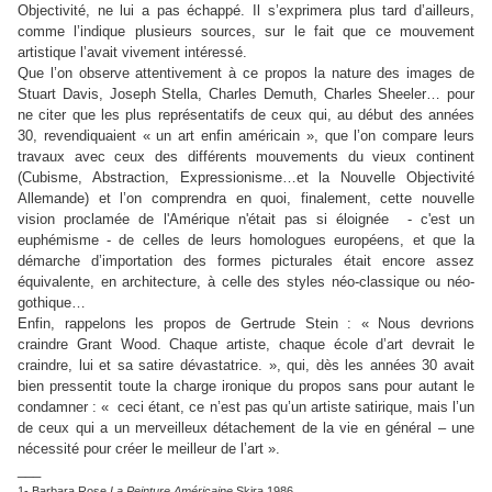
Objectivité, ne lui a pas échappé. Il s’exprimera plus tard d’ailleurs,
comme l’indique plusieurs sources, sur le fait que ce mouvement
artistique l’avait vivement intéressé.
Que l’on observe attentivement à ce propos la nature des images de
Stuart Davis, Joseph Stella, Charles Demuth, Charles Sheeler… pour
ne citer que les plus représentatifs de ceux qui, au début des années
30, revendiquaient « un art enfin américain », que l’on compare leurs
travaux avec ceux des différents mouvements du vieux continent
(Cubisme, Abstraction, Expressionisme…et la Nouvelle Objectivité
Allemande) et l’on comprendra en quoi, finalement, cette nouvelle
vision proclamée de l'Amérique n'était pas si éloignée - c'est un
euphémisme - de celles de leurs homologues européens, et que la
démarche d’importation des formes picturales était encore assez
équivalente, en architecture, à celle des styles néo-classique ou néo-
gothique…
Enfin, rappelons les propos de Gertrude Stein : « Nous devrions
craindre Grant Wood. Chaque artiste, chaque école d’art devrait le
craindre, lui et sa satire dévastatrice. », qui, dès les années 30 avait
bien pressentit toute la charge ironique du propos sans pour autant le
condamner : « ceci étant, ce n’est pas qu’un artiste satirique, mais l’un
de ceux qui a un merveilleux détachement de la vie en général – une
nécessité pour créer le meilleur de l’art ».
___
1- Barbara Rose
La Peinture Américaine
Skira 1986