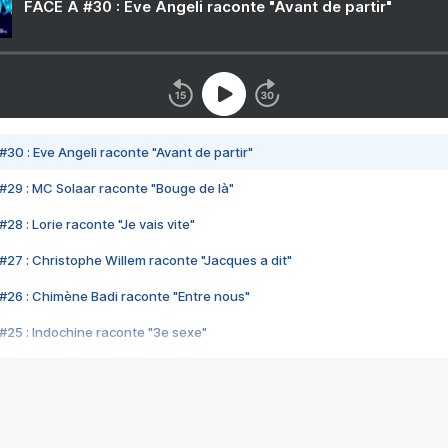
FACE A #30 : Eve Angeli raconte "Avant de partir"
#30 : Eve Angeli raconte "Avant de partir"
#29 : MC Solaar raconte "Bouge de là"
28 : Lorie raconte "Je vais vite"
#27 : Christophe Willem raconte "Jacques a dit"
#26 : Chimène Badi raconte "Entre nous"
#25 : Indochine raconte "3e sexe"
#24 : Zaho raconte "C'est chelou"
#23 : Patrick Bruel raconte "Au café des délices"
#22 : Kyo raconte "Le chemin"