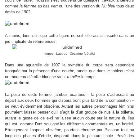
cours de route
, Picasso s'est souvenu de quelques travaux antérieurs
comme
la femme au bas vert
ou l'une des version du
Nu bleu
tous deux
datés de 1902.
A moins, bien sûr, que cette figure ne soit elle aussi inscrite dans un
jeu implicite de référérences.
Ingres - Lautrec - Cézanne (détails)
Dans une aquarelle de 1907 la symétrie du corps sera cependant
tronquée par la présence d’une courbe, tandis que dans le tableau c'est
un morceau d’étoffe blanche vient
retailler
le corps.
La pose de cette femme, jambes écartées – la pose s’adressant au
départ aux deux hommes qui disparaîtront plus tard de la composition –
se veut évidemment obscène. Autant les autres personnages féminins
pourraient laisser penser qu’il s’agit là d’un groupe de nus à la toilette,
autant le geste de celle-ci ne laisse aucun doute sur la nature du lieu
qui est, comme l’ont souligné les différents commentateurs, un bordel.
Etrangement l’aspect obscène, pourtant cherché par Picasso tout au
long des phases d’étude, disparaît dans la peinture finale. Privé des