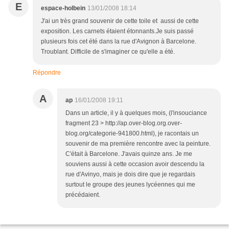
E
espace-holbein
13/01/2008 18:14
J'ai un très grand souvenir de cette toile et aussi de cette
exposition. Les carnets étaient étonnants.Je suis passé
plusieurs fois cet été dans la rue d'Avignon à Barcelone.
Troublant. Difficile de s'imaginer ce qu'elle a été.
Répondre
A
ap
16/01/2008 19:11
Dans un article, il y à quelques mois, (l'insouciance
fragment 23 > http://ap.over-blog.org.over-
blog.org/categorie-941800.html), je racontais un
souvenir de ma première rencontre avec la peinture.
C'était à Barcelone. J'avais quinze ans. Je me
souviens aussi à cette occasion avoir descendu la
rue d'Avinyo, mais je dois dire que je regardais
surtout le groupe des jeunes lycéennes qui me
précédaient.