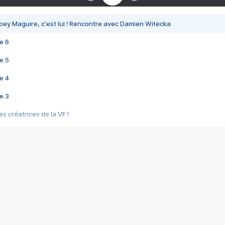
bey Maguire, c'est lui ! Rencontre avec Damien Witecka
e 6
e 5
e 4
e 3
s créatrices de la VF !
e 2
e 1
e Mektoub My Love arrive enfin ! Rencontre avec Shaïn Boumedine et Sal
i : après Toni en famille
elle réalise le bouleversant Dites lui que je l'aime
ais ! Rencontre autour de Vie privée de Rebecca Zlotowski