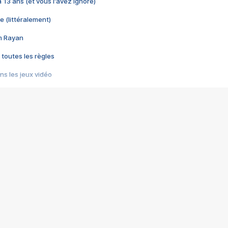
 a 13 ans (et vous l'avez ignoré)
e (littéralement)
im Rayan
 toutes les règles
s les jeux vidéo
us choquant de Rockstar ? - Le scandale BULLY
e plus moche de Steam
du RÊVE tourne au CAUCHEMAR
pendant 8 heures
it… à tort
umiliés par un jeu vidéo
ire - Final Fantasy 8
ti un empire - Age of Empires