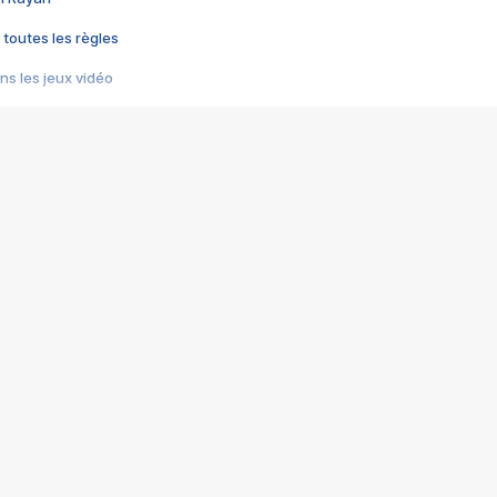
 toutes les règles
s les jeux vidéo
us choquant de Rockstar ? - Le scandale BULLY
e plus moche de Steam
du RÊVE tourne au CAUCHEMAR
pendant 8 heures
it… à tort
umiliés par un jeu vidéo
ire - Final Fantasy 8
ti un empire - Age of Empires
story DOFUS
tard, il crée l'un des pires jeux de tous les temps, MindsEye.