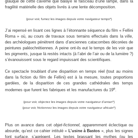
glauque de cette caverne que balaye le faisceau d’une lampe, dans la
fragilité matérielle des objets livrés à une lente décomposition.
(pour voir, fumez les images depuis votre navigateur temps
*)
J’ai repensé en lisant ces lignes à l’étonnante séquence du film « Fellini
Roma » où, au cours de travaux sous terrains effectués dans la ville,
des archéologues pénètrent dans d’anciennes catacombes décorées de
peintures paléochrétiennes. A peine ont-ils eut le temps de les voir que
les pigments, jusque là restés intacts (à l’abri de l’air ou de la lumière ?)
s’évanouissent sous le regard impuissant des scientifiques.
Ce spectacle troublant d’une disparition en temps réel (tout au moins
dans la fiction du film de Fellini) est à la mesure, toutes proportions
gardées, de la disparition de ces grandes cathédrales des temps
e
modernes que furent les fabriques et les manufactures du 19
.
(pour voir, objectez les images depuis votre navigateur d'antan
*)
(pour voir, frictionnez les images depuis votre navigateur africain
*)
Plus on avance dans cet
objet-fictionnel,
apparemment éclectique ou
absurde, qu’est ce cahier intitulé «
L’usine à Bastos
», plus les signes
font surface, s’agrègent. Les textes brassant les mythes (ou les