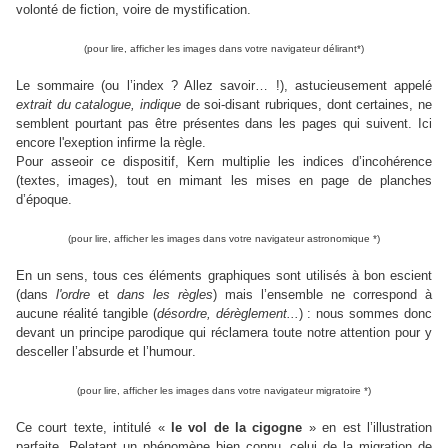
volonté de fiction, voire de mystification.
(pour lire, afficher les images dans votre navigateur délirant*)
Le sommaire (ou l’index ? Allez savoir… !), astucieusement appelé
extrait du catalogue, indique
de soi-disant rubriques, dont certaines, ne
semblent pourtant pas être présentes dans les pages qui suivent. Ici
encore l'exeption infirme la règle.
Pour asseoir ce dispositif, Kern multiplie les indices d’incohérence
(textes, images),
tout en mimant les mises en page de planches
d’époque.
(pour lire, afficher les images dans votre navigateur astronomique *)
En un sens, tous ces éléments graphiques sont utilisés à bon escient
(dans
l'ordre
et
dans les règles
) mais l’ensemble ne correspond à
aucune réalité tangible (
désordre, dérèglement...
) : nous sommes donc
devant un principe parodique qui réclamera toute notre attention pour y
desceller l’absurde et l’humour
.
(pour lire, afficher les images dans votre navigateur migratoire *)
Ce court texte, intitulé «
le vol de la cigogne
» en est l’illustration
parfaite. Relatant un phénomène bien connu, celui de la migration de