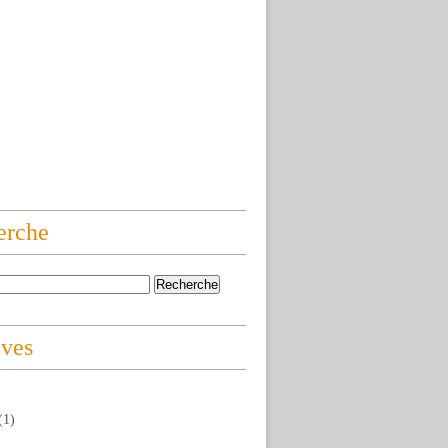
erche
ives
(1)