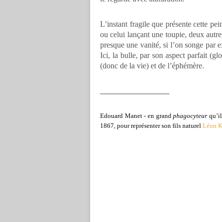
L’instant fragile que présente cette pei
ou celui lançant une toupie, deux autr
presque une vanité, si l’on songe par 
Ici, la bulle, par son aspect parfait (gl
(donc de la vie) et de l’éphémère.
____________________
Edouard Manet - en grand
phagocyteur
qu’il
1867
, pour représenter son fils naturel
Léon K