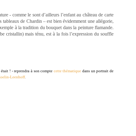
nture - comme le sont d’ailleurs l’enfant au château de carte
es tableaux de Chardin – est bien évidemment une allégorie,
exemple à la tradition du bouquet dans la peinture flamande.
obe cristallin) mais ténu, est à la fois l’expression du souffle
 était ! - reprendra à son compte
cette thématique
dans un portrait de
oelin-Leenhoff
.