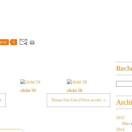
post
0
Rech
cliché 59
cliché 58
)
Douze fois Une (Vivre sa vie)
Arch
2015
Mars
2014