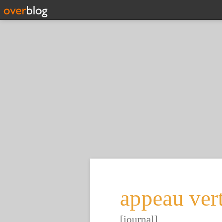
appeau ver
[journal]