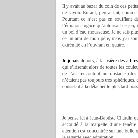
Il y avait au bazar du coin de ces petit
de savon. Enfant, j’en ai fait, comm
Pourtant ce n’est pas en soufflant 
l’émotion fugace qu’autorisait ce jeu,
un bol d’eau mousseuse.
Je ne sais pl
ce un ami de mon père, mais j’ai souv
extrémité en l’ouvrant en quatre.
Je jouais dehors, à la lisière des arbr
qui s’iriserait alors de toutes les coule
de l’air rencontrait un obstacle (des 
n’étaient pas toujours très sphériques, 
consistait à la détacher le plus tard pos
Je pense ici à Jean-Baptiste Chardin
qu
accoudé à la margelle d’une fenêtr
attention est concentrée sur
une bulle q
le regarde avec admiration.