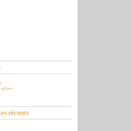
s
s
artistes
les récents