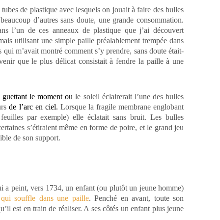
s tubes de plastique avec lesquels on jouait à faire des bulles
e beaucoup d’autres sans doute, une grande consommation.
dans l’un
de ces anneaux de plastique que j’ai découvert
 mais utilisant une simple paille préalablement trempée dans
us qui m’avait montré comment s’y prendre, sans doute était-
enir que le plus délicat consistait
à fendre la paille à une
es guettant le moment ou
le soleil éclairerait l’une des bulles
urs
de l’arc en ciel.
Lorsque la fragile membrane englobant
feuilles par exemple) elle éclatait sans bruit. Les bulles
certaines s’étiraient même en forme de poire, et le grand jeu
sible de son support.
i a peint, vers 1734, un enfant (ou plutôt un jeune homme)
e
qui souffle dans une paille
. Penché en avant, toute son
u’il est en train de réaliser. A ses côtés un enfant plus jeune