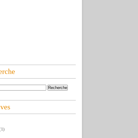
erche
ives
(1)