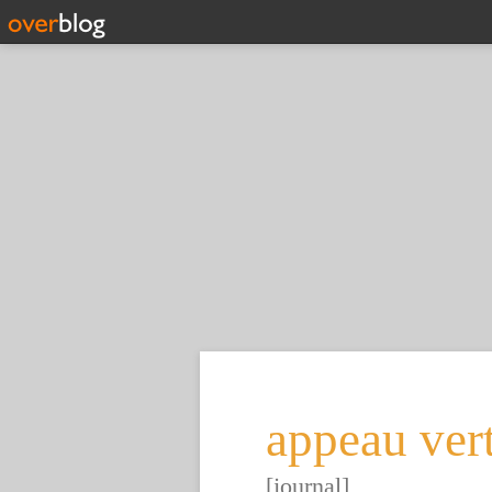
appeau ver
[journal]