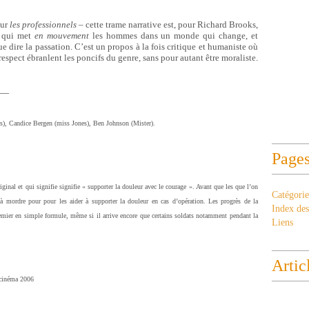
our
les professionnels
– cette trame narrative est, pour Richard Brooks,
e qui met
en mouvement
les hommes dans un monde qui change, et
e dire la passation. C’est un propos à la fois critique et humaniste où
 respect ébranlent les poncifs du genre, sans pour autant être moraliste.
__
, Candice Bergen (miss Jones), Ben Johnson (Mister).
Page
original et qui signifie signifie « supporter la douleur avec le courage ». Avant que les que l’on
Catégorie
 à mordre pour pour les aider à supporter la douleur en cas d’opération. Les progrès de la
Index des 
emier en simple formule, même si il arrive encore qu
e certains soldats notamment pendant la
Liens
Artic
 cinéma 2006