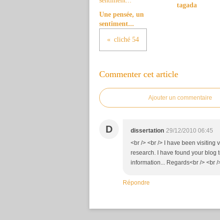
tagada
Une pensée, un
sentiment...
cliché 54
Commenter cet article
Ajouter un commentaire
D
dissertation
29/12/2010 06:45
<br /> <br /> I have been visiting
research. I have found your blog 
information... Regards<br /> <br />
Répondre