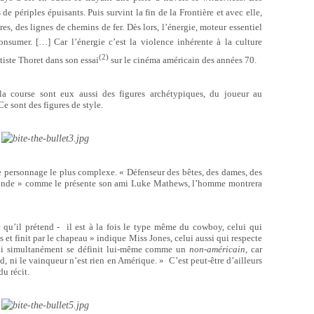
de périples épuisants. Puis survint la fin de la Frontière et avec elle,
s, des lignes de chemins de fer. Dès lors, l’énergie, moteur essentiel
onsumer. […] Car l’énergie c’est la violence inhérente à la culture
(2)
iste Thoret dans son essai
sur le cinéma américain des années 70.
a course sont eux aussi des figures archétypiques, du joueur au
Ce sont des figures de style.
e personnage le plus complexe. « Défenseur des bêtes, des dames, des
 monde » comme le présente son ami Luke Mathews, l’homme montrera
 qu’il prétend -
il est à la fois le type même du cowboy, celui qui
 et finit par le chapeau » indique Miss Jones, celui aussi qui respecte
qui simultanément se définit lui-même comme un
non-américain
, car
and, ni le vainqueur n’est rien en Amérique. » C’est peut-être d’ailleurs
du récit.