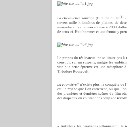
(1)
La chevauchée sauvage
(Bite the bullet
- 
travers mille kilomètres de plaines, de dés
reviendra au vainqueur s’élève à 2000 dollar
de ceux-ci. Huit hommes et une femme y pren
Le propos du réalisateur
ne se limite pas à 
construit sur un suspens, malgré les embûch
vite que cette épreuve est une métaphore d’
Théodore Roosevelt.
La Frontière
*
n’existe plus, la conquête de l
est un mythe que l’on entretient, ou que l’on 
des premières et dernières scènes du film où,
des drapeaux ou en tirant des coups de révolv
« Autrefois, les caravanes sillonnaient
le p