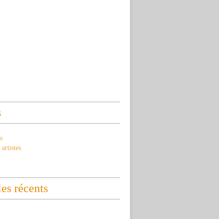
s
s
artistes
les récents