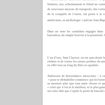
fermiers, eux, acheminaient le bétail au cours 
de nouveaux moyens de transports, des voiture
de la conquête de l’ouest, eut peine à se c
américaine, sa mythologie » précise Jean-Bapt
Dans un sens les candidats engagés dans l
baroudeur, du simple bouvier à la prostituée. 
L’un d’eux, Sam Clayton, en est sans doute l
enfants et de toutes les causes perdues du
en effet tout au long du film ces qualités.
Américain de descendance mexicaine – à ce
« pour se déshabiller commence par les bottes
sa monture plus que tout autre choses et 
« celui qui n’est ni le meilleur, ni le plus gr
sur cette idée que s’opère le point de bascule 