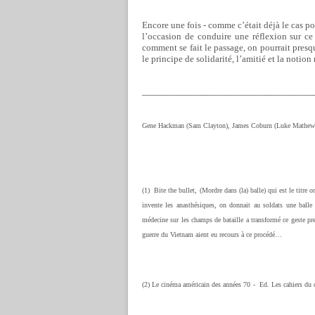
Encore une fois - comme c’était déjà le cas p
l’occasion de conduire une réflexion sur c
comment se fait le passage, on pourrait presqu
le principe de solidarité, l’amitié et la notion
___________________________________
Gene Hackman (Sam Clayton), James Coburn (Luke Mathews)
(1)
Bite the bullet, (Mordre dans (la) balle) qui est le titre 
invente les anasthésiques, on donnait au soldats une balle
médecine sur les champs de bataille a transformé ce geste pr
guerre du Vietnam aient eu recours à ce procédé…
(2)
Le
cinéma américain des années 70
-
Ed. Les cahiers du