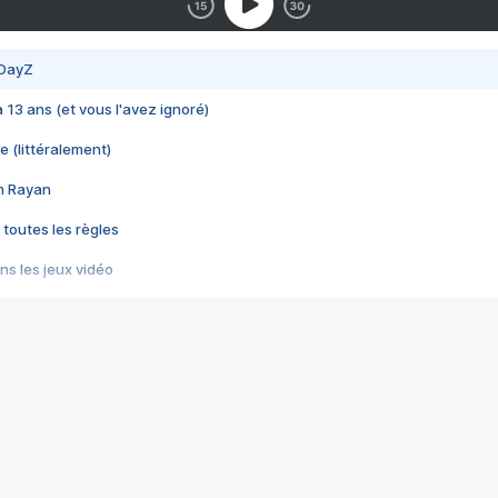
 DayZ
 a 13 ans (et vous l'avez ignoré)
e (littéralement)
im Rayan
 toutes les règles
s les jeux vidéo
us choquant de Rockstar ? - Le scandale BULLY
e plus moche de Steam
du RÊVE tourne au CAUCHEMAR
pendant 8 heures
it… à tort