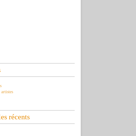
s
s
artistes
les récents