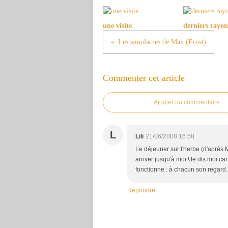
une visite
derniers rayon
Les simulacres de Max (Ernst)
Commenter cet article
Ajouter un commentaire
L
Lili
21/06/2008 16:58
Le déjeuner sur l'herbe (d'après 
arriver jusqu'à moi !Je dis moi c
fonctionne : à chacun son regard..
Répondre