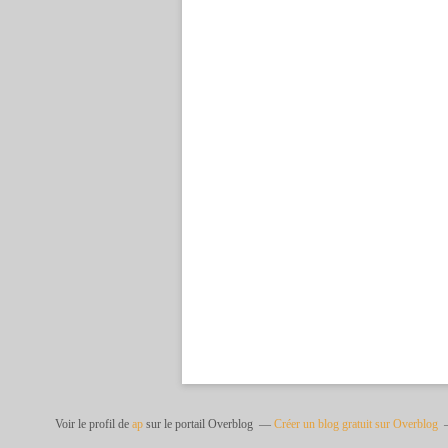
Voir le profil de
ap
sur le portail Overblog
Créer un blog gratuit sur Overblog