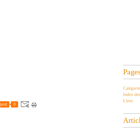
Page
Catégorie
Index des 
Liens
post
0
Artic