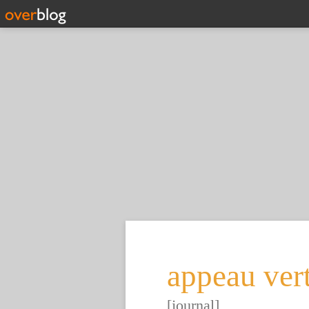
appeau ver
[journal]