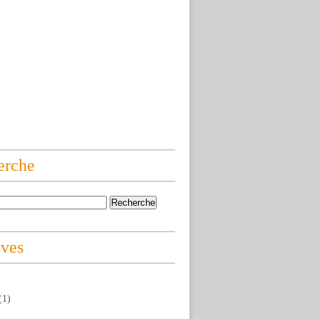
erche
ives
(1)