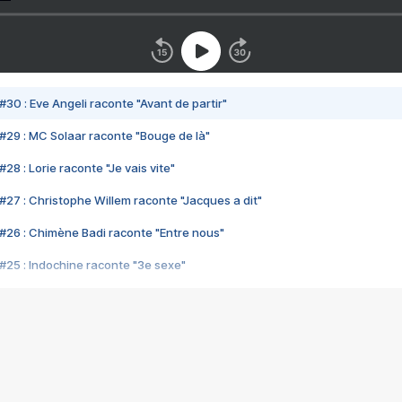
#30 : Eve Angeli raconte "Avant de partir"
#29 : MC Solaar raconte "Bouge de là"
28 : Lorie raconte "Je vais vite"
#27 : Christophe Willem raconte "Jacques a dit"
#26 : Chimène Badi raconte "Entre nous"
#25 : Indochine raconte "3e sexe"
#24 : Zaho raconte "C'est chelou"
#23 : Patrick Bruel raconte "Au café des délices"
#22 : Kyo raconte "Le chemin"
#21 : Nolwenn Leroy raconte "Cassé"