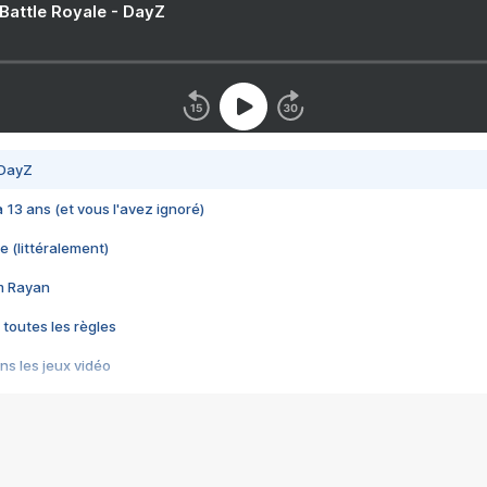
 Battle Royale - DayZ
 DayZ
 a 13 ans (et vous l'avez ignoré)
e (littéralement)
im Rayan
 toutes les règles
s les jeux vidéo
us choquant de Rockstar ? - Le scandale BULLY
e plus moche de Steam
du RÊVE tourne au CAUCHEMAR