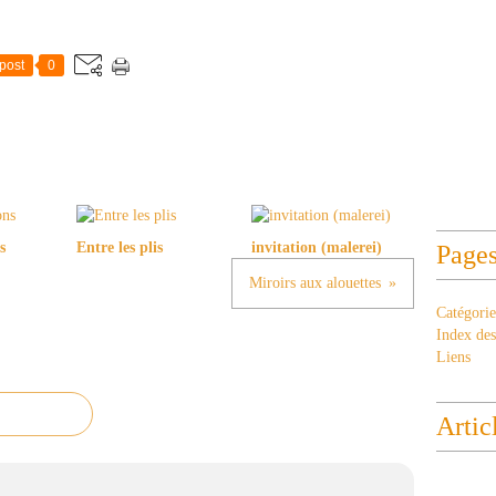
post
0
s
Entre les plis
invitation (malerei)
Page
Miroirs aux alouettes
Catégorie
Index des 
Liens
Artic