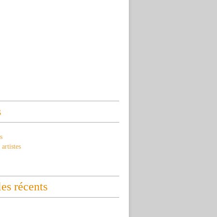
s
s
artistes
les récents