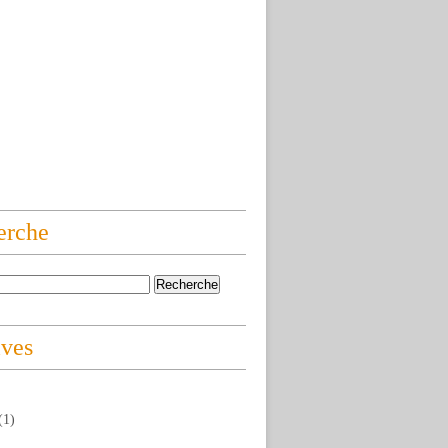
erche
ives
(1)