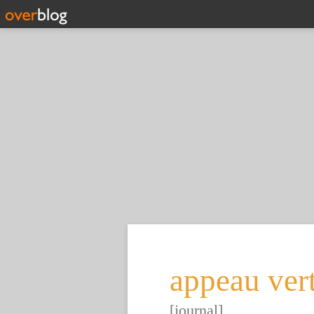
appeau ver
[journal]