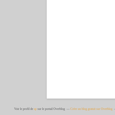
Voir le profil de
ap
sur le portail Overblog
Créer un blog gratuit sur Overblog