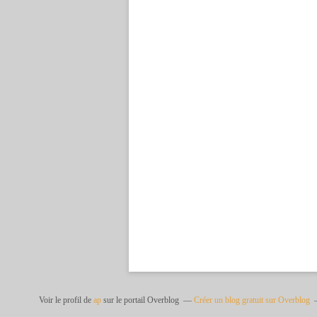
Voir le profil de
ap
sur le portail Overblog
Créer un blog gratuit sur Overblog