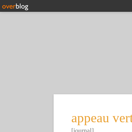
appeau ver
[journal]