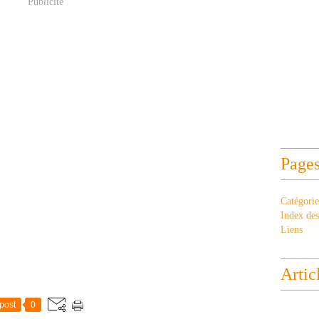
Publicité
Page
Catégorie
Index des 
Liens
Artic
post
0