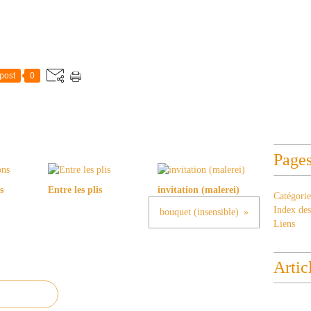
post
0
Page
s
Entre les plis
invitation (malerei)
Catégorie
Index des 
bouquet (insensible)
Liens
Artic