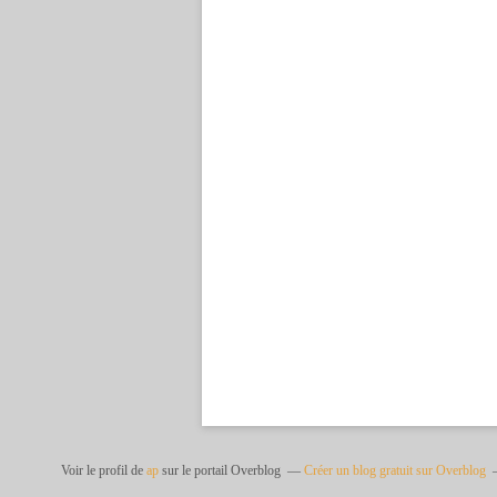
Voir le profil de
ap
sur le portail Overblog
Créer un blog gratuit sur Overblog