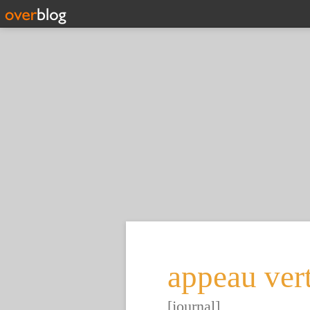
appeau ver
[journal]