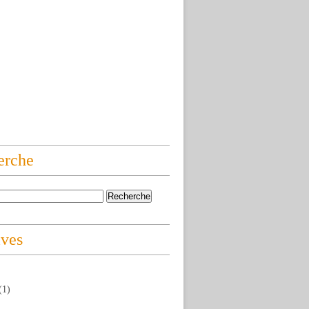
erche
ives
(1)