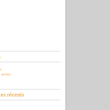
s
s
artistes
les récents