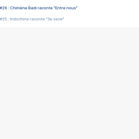
#26 : Chimène Badi raconte "Entre nous"
#25 : Indochine raconte "3e sexe"
#24 : Zaho raconte "C'est chelou"
#23 : Patrick Bruel raconte "Au café des délices"
#22 : Kyo raconte "Le chemin"
#21 : Nolwenn Leroy raconte "Cassé"
#20 : Patrick Hernandez raconte "Born to be alive"
#19 : Lorie raconte "Près de moi"
#18 : Michael Jones raconte "A nos actes manqués" (avec Jean-Jacque
#17 : Khaled raconte "Aïcha"
#16 : Corneille raconte "Parce qu'on vient de loin"
#15 : Indochine raconte "L'aventurier"