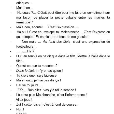
critiques…
-
Mais non…
-
Ha ouais ?... C’était peut-être pour me faire un compliment sur
ma façon de placer la petite baballe entre les mailles ta
remarque ?
-
Mais non, écoute!.... C’est l’expression….
-
Ha oui ! C’est ça, rattrape toi Malebranche… C’est l’expression
qui compte ! Et en plus tu te fous de ma gueule !
-
Non mais …
Au fond des filets
, c’est une expression de
footballeurs…
-
……….Ha ?
-
Oui, au tennis on ne dit que
dans le file
t. Mettre la balle dans le
filet…
-
Qu’est ce que tu racontes ?
-
D
ans le filet
, il n’y en as qu’un !
-
Tu crois que j’suis bigleuse
-
Mais non… je n’ai pas dis ça !
-
Cause toujours…
-
???.... Bon allez, vas-y,à toi le service !
-
Là c’est plus Malebranche, c’est l'infame tronc !
-
Allez joue !
-
Zut ! cette fois-ci, c’est à fond de course...
-
Non !