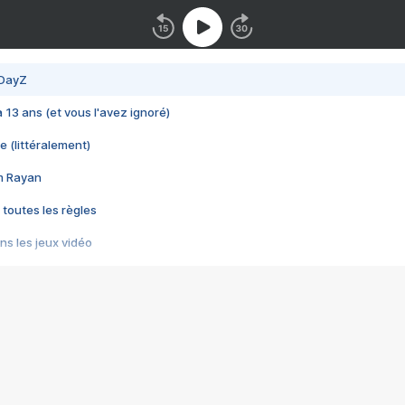
 DayZ
 a 13 ans (et vous l'avez ignoré)
e (littéralement)
im Rayan
 toutes les règles
s les jeux vidéo
us choquant de Rockstar ? - Le scandale BULLY
e plus moche de Steam
du RÊVE tourne au CAUCHEMAR
pendant 8 heures