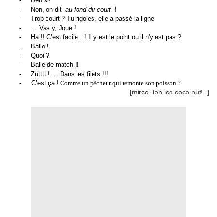
-
Ben si!
-
Non, on dit
au fond du court
!
-
Trop court ? Tu rigoles, elle a passé la ligne
-
… Vas y, Joue !
-
Ha !! C’est facile…! Il y est le point ou il n'y est pas ?
-
Balle !
-
Quoi ?
-
Balle de match !!
-
Zutttt !…. Dans les filets !!!
-
C’est ça !
Comme un pêcheur qui remonte son poisson ?
[mirco-Ten ice coco nut! -]