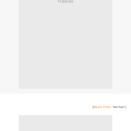
Publicité
[
Mezzo Forte
- l'art hue! ]