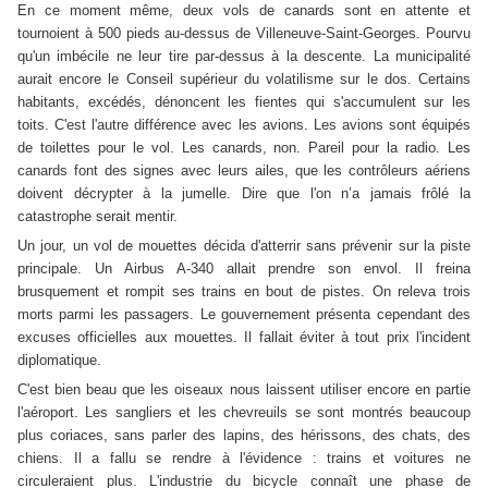
En ce moment même, deux vols de canards sont en attente et
tournoient à
500 pieds
au-dessus de Villeneuve-Saint-Georges. Pourvu
qu'un imbécile ne leur tire par-dessus à la descente. La municipalité
aurait encore le Conseil supérieur du volatilisme sur le dos. Certains
habitants, excédés, dénoncent les fientes qui s'accumulent sur les
toits. C'est l'autre différence avec les avions. Les avions sont équipés
de toilettes pour le vol. Les canards, non. Pareil pour la radio. Les
canards font des signes avec leurs ailes, que les contrôleurs aériens
doivent décrypter à la jumelle. Dire que l'on n’a jamais frôlé la
catastrophe serait mentir.
Un jour, un vol de mouettes décida d'atterrir sans prévenir sur la piste
principale. Un Airbus A-340 allait prendre son envol. Il freina
brusquement et rompit ses trains en bout de pistes. On releva trois
morts parmi les passagers. Le gouvernement présenta cependant des
excuses officielles aux mouettes. Il fallait éviter à tout prix l'incident
diplomatique.
C'est bien beau que les oiseaux nous laissent utiliser encore en partie
l'aéroport. Les sangliers et les chevreuils se sont montrés beaucoup
plus coriaces, sans parler des lapins, des hérissons, des chats, des
chiens. Il a fallu se rendre à l'évidence : trains et voitures ne
circuleraient plus. L'industrie du bicycle connaît une phase de