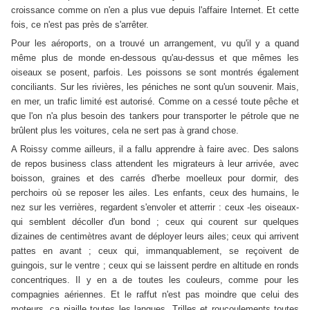
croissance comme on n'en a plus vue depuis l'affaire Internet. Et cette
fois, ce n'est pas près de s'arrêter.
Pour les aéroports, on a trouvé un arrangement, vu qu'il y a quand
même plus de monde en-dessous qu'au-dessus et que mêmes les
oiseaux se posent, parfois. Les poissons se sont montrés également
conciliants. Sur les rivières, les péniches ne sont qu'un souvenir. Mais,
en mer, un trafic limité est autorisé. Comme on a cessé toute pêche et
que l'on n'a plus besoin des tankers pour transporter le pétrole que ne
brûlent plus les voitures, cela ne sert pas à grand chose.
A Roissy comme ailleurs, il a fallu apprendre à faire avec. Des salons
de repos business class attendent les migrateurs à leur arrivée, avec
boisson, graines et des carrés d'herbe moelleux pour dormir, des
perchoirs où se reposer les ailes. Les enfants, ceux des humains, le
nez sur les verrières, regardent s'envoler et atterrir : ceux -les oiseaux-
qui semblent décoller d'un bond ; ceux qui courent sur quelques
dizaines de centimètres avant de déployer leurs ailes; ceux qui arrivent
pattes en avant ; ceux qui, immanquablement, se reçoivent de
guingois, sur le ventre ; ceux qui se laissent perdre en altitude en ronds
concentriques. Il y en a de toutes les couleurs, comme pour les
compagnies aériennes. Et le raffut n'est pas moindre que celui des
moteurs. ça piaille toutes les langues. Trilles et roucoulements toutes