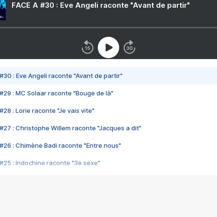
FACE A #30 : Eve Angeli raconte "Avant de partir"
#30 : Eve Angeli raconte "Avant de partir"
#29 : MC Solaar raconte "Bouge de là"
28 : Lorie raconte "Je vais vite"
#27 : Christophe Willem raconte "Jacques a dit"
#26 : Chimène Badi raconte "Entre nous"
#25 : Indochine raconte "3e sexe"
#24 : Zaho raconte "C'est chelou"
#23 : Patrick Bruel raconte "Au café des délices"
#22 : Kyo raconte "Le chemin"