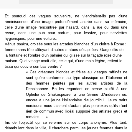
Et pourquoi ces vagues souvenirs, ne viendraient-ils pas d'une
réminiscence, d'une image profondément ancrée dans sa mémoire,
celle d’une image rencontrée par hasard, dans la rue ou dans une
revue, dans une pub pour parfum, pour lessive, pour serviettes
hygiéniques, pour une voiture…
Vénus
pudica
, croisée sous les arcades blanches d’un cloître à Rome :
femme sans tête côtoyant d’autres statues décapitées. Gargouillis de
la fontaine et l’ombre d’un palmier qui glisse sur la façade rose d’une
maison. Quel visage avait-elle, celle qui, d’une main légère, retient le
tissu qui couvre son bas ventre ?
« Ces créatures blondes et frêles au visages raffinés ne
sont guère conformes au type classique de l'Italienne et
des femmes peintes par les autres artistes de
la
Renaissance. En
les regardant on pense plutôt à une
Ophélie de Shakespeare, à une Sirène d'Andersen ou,
encore à une jeune Hollandaise d'aujourd'hui. Leurs traits
nordiques nous laissent d'autant plus perplexes qu'ils n'ont
rien de commun avec l'idéal supposé des artistes grecs et
romains…. »
Iris de l’objectif qui se referme sur ce corps anonyme. Plus tard,
déambulant dans la ville, il cherchera parmi les jeunes femmes dans la