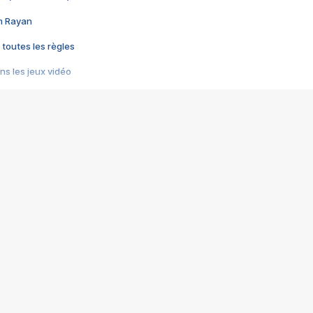
im Rayan
 toutes les règles
s les jeux vidéo
us choquant de Rockstar ? - Le scandale BULLY
e plus moche de Steam
du RÊVE tourne au CAUCHEMAR
pendant 8 heures
it… à tort
umiliés par un jeu vidéo
ire - Final Fantasy 8
ti un empire - Age of Empires
story DOFUS