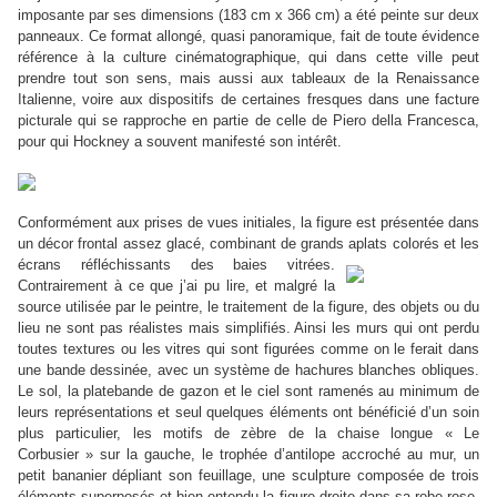
imposante par ses dimensions (183 cm x 366 cm) a été peinte sur deux
panneaux. Ce format allongé, quasi panoramique, fait de toute évidence
référence à la culture cinématographique, qui dans cette ville peut
prendre tout son sens, mais aussi aux tableaux de la Renaissance
Italienne, voire aux dispositifs de certaines fresques dans une facture
picturale qui se rapproche en partie de celle de Piero della Francesca,
pour qui Hockney a souvent manifesté son intérêt.
Conformément aux prises de vues initiales, la figure est présentée dans
un décor frontal assez glacé, combinant de grands aplats colorés et les
écrans réfléchissants des baies vitrées.
Contrairement à ce que j’ai pu lire, et malgré la
source utilisée par le peintre, le traitement de la figure, des objets ou du
lieu ne sont pas réalistes mais simplifiés. Ainsi les murs qui ont perdu
toutes textures ou les vitr
es qui sont figurées comme on le ferait dans
une bande dessinée, avec un système de hachures blanches obliques.
Le sol, la platebande de gazon et le ciel sont ramenés au minimum de
leurs représentations et seul qu
elques éléments ont bénéficié d’un soin
plus particulier, les motifs de zèbre de la chaise longue « Le
Corbusier » sur la gauche, le trophée d’antilope accroché au mur, un
petit bananier dépliant son feuillage, une sculpture composée de trois
éléments superposés et bien entendu la figure droite dans sa robe rose.