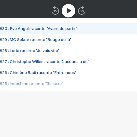
#30 : Eve Angeli raconte "Avant de partir"
#29 : MC Solaar raconte "Bouge de là"
28 : Lorie raconte "Je vais vite"
#27 : Christophe Willem raconte "Jacques a dit"
#26 : Chimène Badi raconte "Entre nous"
#25 : Indochine raconte "3e sexe"
#24 : Zaho raconte "C'est chelou"
#23 : Patrick Bruel raconte "Au café des délices"
#22 : Kyo raconte "Le chemin"
#21 : Nolwenn Leroy raconte "Cassé"