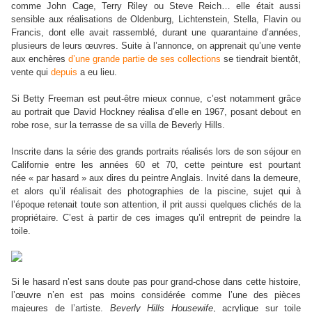
comme John Cage,
Terry Riley
ou Steve Reich… elle était aussi
sensible aux réalisations de Oldenburg, Lichtenstein, Stella, Flavin ou
Francis, dont elle avait rassemblé, durant une quarantaine d’années,
plusieurs de leurs œuvres. Suite à l’annonce, on apprenait qu’une vente
aux enchères
d’une grande partie de ses collections
se tiendrait bientôt,
vente qui
depuis
a eu lieu.
Si Betty Freeman est peut-être mieux connue, c’est notamment grâce
au portrait que David Hockney réalisa d’elle en 1967, posant debout en
robe rose, sur la terrasse de sa villa de Beverly Hills.
Inscrite dans la série des grands portraits réalisés lors de son séjour en
Californie entre les années 60 et 70, cette peinture est pourtant
née « par hasard » aux dires du peintre Anglais. Invité dans la demeure,
et alors qu’il réalisait des photographies de la piscine, sujet qui à
l’époque retenait toute son attention, il prit aussi quelques clichés de la
propriétaire. C’est à partir de ces images qu’il entreprit de peindre la
toile.
Si le hasard n’est sans doute pas pour grand-chose dans cette histoire,
l’œuvre n’en est pas moins considérée comme l’une des pièces
majeures de l’artiste.
Beverly Hills Housewife
, acrylique sur toile