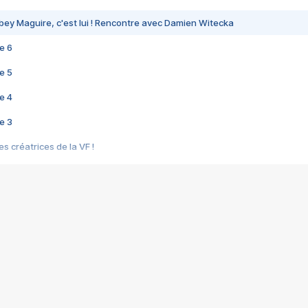
bey Maguire, c'est lui ! Rencontre avec Damien Witecka
e 6
e 5
e 4
e 3
s créatrices de la VF !
e 2
e 1
e Mektoub My Love arrive enfin ! Rencontre avec Shaïn Boumedine et Sal
i : après Toni en famille
elle réalise le bouleversant Dites lui que je l'aime
ais ! Rencontre autour de Vie privée de Rebecca Zlotowski