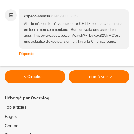
E
espace-holbein
21/05/2009 20:31
Ah ! tu m'as grillé : j'avais préparé CETTE séquence à mettre
en lien à mon commentaire...Bon, en voilà une autre, bien
aussi :http://www.youtube.com/watch?v=LuKexB2VlrMC'est
une actualité d'expo parisienne : Tati à la Cinémathèque.
Répondre
< Circulez…
...rien à voir. >
Hébergé par Overblog
Top articles
Pages
Contact