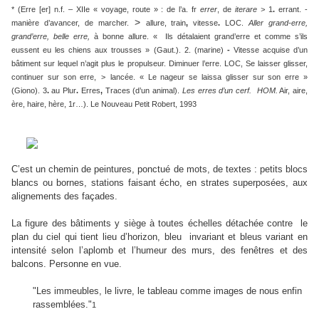
* (Erre [er] n.f. – XIIe « voyage, route » : de l’a. fr
errer
, de
iterare >
1
.
errant. -
>
manière d’avancer, de marcher.
allure, train
,
vitesse
.
LOC.
Aller grand-erre,
grand’erre, belle erre,
à bonne allure. « Ils détalaient grand’erre et comme s’ils
eussent eu les chiens aux trousses » (Gaut.). 2. (marine)
-
Vitesse acquise d’un
bâtiment sur lequel n’agit plus le propulseur. Diminuer l’erre. LOC, Se laisser glisser,
continuer sur son erre,
>
lancée
. « Le nageur se laissa glisser sur son erre »
(Giono). 3
.
au Plur
.
Erres
,
Traces (d’un animal).
Les erres d’un cerf. HOM.
Air, aire,
ère, haire, hère, 1r…). Le Nouveau Petit Robert, 1993
C’est un chemin de peintures, ponctué de mots, de textes : petits blocs
blancs ou bornes, stations faisant écho, en strates superposées, aux
alignements des façades.
La figure des bâtiments y siège à toutes échelles détachée contre le
plan du ciel qui tient lieu d’horizon, bleu invariant et bleus variant en
intensité selon l’aplomb et l’humeur des murs, des fenêtres et des
balcons. Personne en vue.
"Les immeubles, le livre, le tableau comme images de nous enfin
rassemblées."
1