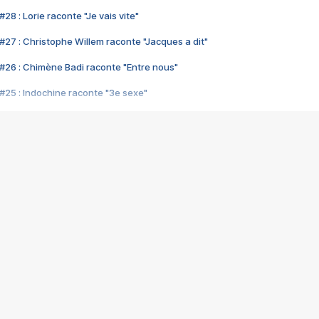
28 : Lorie raconte "Je vais vite"
#27 : Christophe Willem raconte "Jacques a dit"
#26 : Chimène Badi raconte "Entre nous"
#25 : Indochine raconte "3e sexe"
#24 : Zaho raconte "C'est chelou"
#23 : Patrick Bruel raconte "Au café des délices"
#22 : Kyo raconte "Le chemin"
#21 : Nolwenn Leroy raconte "Cassé"
#20 : Patrick Hernandez raconte "Born to be alive"
#19 : Lorie raconte "Près de moi"
#18 : Michael Jones raconte "A nos actes manqués" (avec Jean-Jacque
#17 : Khaled raconte "Aïcha"