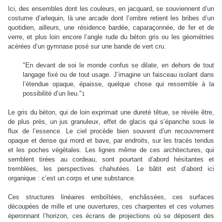
Ici, des ensembles dont les couleurs, en jacquard, se souviennent d’un
costume d’arlequin, là une arcade dont l’ombre retient les bribes d’un
quotidien, ailleurs, une résidence bardée, caparaçonnée, de fer et de
verre, et plus loin encore l’angle rude du béton gris ou les géométries
acérées d’un gymnase posé sur une bande de vert cru.
"En devant de soi le monde confus se dilate, en dehors de tout
langage fixé ou de tout usage. J’imagine un faisceau isolant dans
l’étendue opaque, épaisse, quelque chose qui ressemble à la
possibilité d’un lieu."
1
Le gris du béton, qui de loin exprimait une dureté têtue, se révèle être,
de plus près, un jus granuleux, effet de glacis qui s’épanche sous le
flux de l’essence. Le ciel procède bien souvent d’un recouvrement
opaque et dense qui mord et bave, par endroits, sur les tracés tendus
et les poches végétales. Les lignes même de ces architectures, qui
semblent tirées au cordeau, sont pourtant d’abord hésitantes et
tremblées, les perspectives chahutées. Le bâtit est d’abord ici
organique : c’est un corps et une substance.
Ces structures linéaires emboîtées, enchâssées, ces surfaces
découpées de mille et une ouvertures, ces charpentes et ces volumes
éperonnant l’horizon, ces écrans de projections où se déposent des