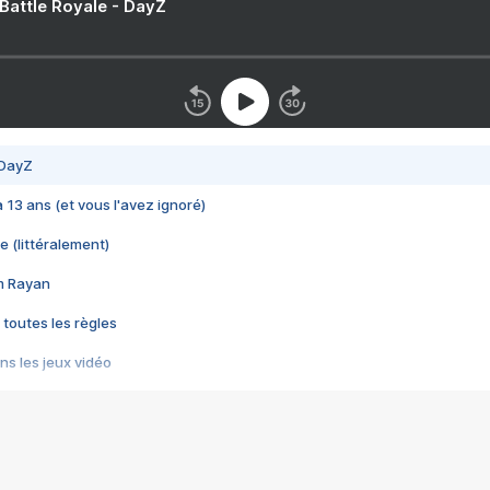
 Battle Royale - DayZ
 DayZ
 a 13 ans (et vous l'avez ignoré)
e (littéralement)
im Rayan
 toutes les règles
s les jeux vidéo
us choquant de Rockstar ? - Le scandale BULLY
e plus moche de Steam
du RÊVE tourne au CAUCHEMAR