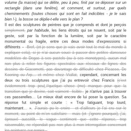
volume (la masse) qui se délite, peu à peu, finit par se déposer sur un
rectangle (dans une fenêtre), et comment, et surtout, par quels
cheminements (toutes choses qui sont en fait indicibles - je le sais
bien !-), la bosse se déplie-t-elle vers le plan ?
Il est des sculptures de peintres que je comprends et dont je perçois
simplement,
par habitude
, les liens étroits qui se nouent, soit par le
geste, soit par la fonction de la lumière, soit par le caractère
monumental ou fragile, entre ces deux modes d’expressions si
différents –
Bref, (et je sens que je vais avoir tout le mal du monde à
expliquer cela), si je n’ai aucun souci à passer des
petites danseuse
modelées
de Degas à ses pastels (ou à ses monotypes), aucun mal
non plus à relier les figures spectrales aux réseaux de lignes des
dessins de Giacometti, pas davantage de difficulté chez Picasso, De
Kooning ou Arp… et même chez Viallat,
cependant, concernant les
deux ou trois sculptures que j’ai pu entrevoir chez Francis
(c'est
évidemment trop peu)
,
//quelque chose (me) manque pour que la
transition que je devine, soit vaiment lisible..
je n'arrive pas à trouver
ces passerelles… Le mieux était encore de lui poser la question. Sa
réponse fut simple et courte : « Trop fatiguant, trop lourd,
maintenant… ».
J’aurais pu le croire - et d’ailleurs je l’ai cru sur le
moment, au point de m’en satisfaire - mais (et j’ignore pourquoi), j’ai,
éprouvé aussitôt, le vague sentiment que cette réponse, trop
raisonnable, ne répondait pas non plus à mon interrogation concernant
les peintures sur papier...