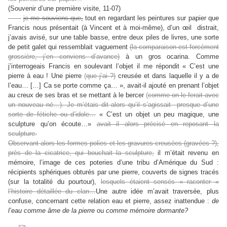
(Souvenir d’une première visite, 11-07)
je me souviens que
,
tout en regardant les peintures sur papier que
Francis nous présentait (à Vincent et à moi-même), d’un œil
distrait,
j’avais avisé, sur une table basse, entre deux piles de livres, une sorte
de petit galet qui ressemblait vaguement
(la comparaison est forcément
grossière, j’en conviens d’avance)
à un gros ocarina. Comme
j’interrogeais Francis en soulevant l’objet il me répondit « C’est une
pierre à eau ! Une pierre
(
que j’ai ?)
creusée et dans laquelle il y a de
l’eau… […] Ca se porte comme ça… », avait-il ajouté en prenant l’objet
au creux de ses bras et se mettant à le bercer
(
comme on le ferait avec
un nouveau né…). Je m’étais dit alors qu’il s’agissait
presque d’une
sorte de fétiche ou d’idole…
« C’est un objet un peu magique, une
sculpture qu’on écoute…»
avait il alors précisé en reposant la
sculpture.
Observant alors les formes polies et les gravures creusées (gravées ?),
près de la cicatrice, qui bouchait la sculpture,
il m’était revenu en
mémoire, l’image de ces poteries d’une tribu d’Amérique du Sud :
récipients sphériques obturés par une pierre, couverts de signes tracés
(sur la totalité du pourtour),
lesquels étaient sensés « raconter »
l’histoire détaillée du clan…
Une autre idée m’avait traversée, plus
confuse, concernant cette relation eau et pierre, assez inattendue :
de
l’eau comme âme de la pierre
ou
comme mémoire dormante?