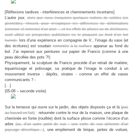
[Réflexions tardives - interférences et cheminements incertains]
L’autre jour
,
alors que nous évoquions quelques notions de solides (en
géométrie), Vincent, pour m’expliquer les différences de déformations
(concave et convexe) d’un plan ….et les effets de pliures ou de déchirures,
avait utilisé un prospectus publicitaire en le plaquant au fond d’un bol
lors d’une expérience en compagnie de V., l’image du vase (et
humide.
des écritures) est soudain
remontée à la surface
apparue au fond du
bol. J’ai repensé aux peintures sur papier de Francis (comme à une
peau décollée des pots ?!)
Physiquement, la sculpture de Francis procède d’un retrait de matière,
équarrissage et polissage, sa pratique de l’image le conduit à un
mouvement inverse : dépôts, strates - comme un effet de vases
communicants ? -
[…]
(05-08 – seconde visite)
Sur la terrasse qui ouvre sur le jardin, des objets disposés ça et là
(pas
au hasard en fait)
: retournée contre le mur de la maison, une plaque de
cheminée en fonte (rouillée) dont la surface plisse comme l’écorce d’un
arbre
(ou, d’un autre point de vue : une sorte de vue aérienne d’un
paysage désertique...)
, une empilement de brique, jantes de voiture,