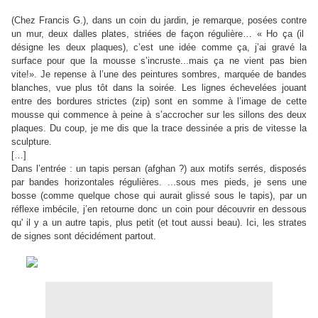
(Chez Francis G.), dans un coin du jardin, je remarque, posées contre
un mur, deux dalles plates, striées de façon régulière…
«
Ho ça (il
désigne les deux plaques), c’est une idée comme ça, j’ai gravé la
surface pour que la mousse s’incruste...mais ça ne vient pas bien
vite!». Je repense à l’une des peintures sombres, marquée de bandes
blanches, vue plus tôt dans la soirée. Les lignes échevelées jouant
entre des bordures strictes (zip) sont en somme à l’image de cette
mousse qui commence à peine à s’accrocher sur les sillons des deux
plaques. Du coup, je me dis que la trace dessinée a pris de vitesse la
sculpture.
[…]
Dans l’entrée : un tapis persan (afghan ?) aux motifs serrés, disposés
par bandes horizontales régulières. ...sous mes pieds, je sens une
bosse (comme quelque chose qui aurait glissé sous le tapis), par un
réflexe imbécile, j’en retourne donc un coin pour découvrir en dessous
qu' il y a un autre tapis, plus petit (et tout aussi beau). Ici, les strates
de signes sont décidément partout.