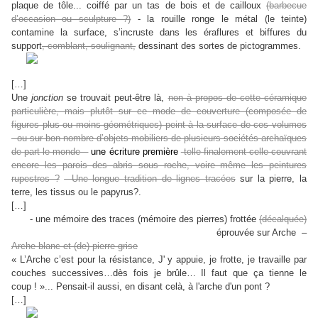
plaque de tôle... coiffé par un tas de bois et de cailloux
(barbecue
d’occasion ou sculpture ?)
- la rouille ronge le métal (le teinte)
contamine la surface, s’incruste dans les éraflures et biffures du
support
, comblant, soulignant,
dessinant des sortes de pictogrammes.
[…]
Une
jonction
se trouvait peut-être là,
non à propos de cette céramique
particulière, mais plutôt sur ce mode de couverture (composée de
figures plus ou moins géométriques) peint à la surface de ces volumes
- ou sur bon nombre d’objets mobiliers de plusieurs sociétés
archaïques
de part le monde –
une écriture première
-
telle finalement celle couvrant
encore les parois des abris sous roche, voire même les peintures
rupestres ?
- Une longue tradition de lignes tracées
sur la pierre, la
terre, les tissus ou le papyrus?.
[…]
- une mémoire des traces (mémoire des pierres) frottée
(décalquée)
éprouvée sur Arche
–
Arche blanc et (de) pierre grise
« L’Arche c’est pour la résistance, J' y appuie, je frotte, je travaille par
couches successives…dès fois je brûle… Il faut que ça tienne le
coup ! »... Pensait-il aussi, en disant celà, à l'arche d'un pont ?
[…]