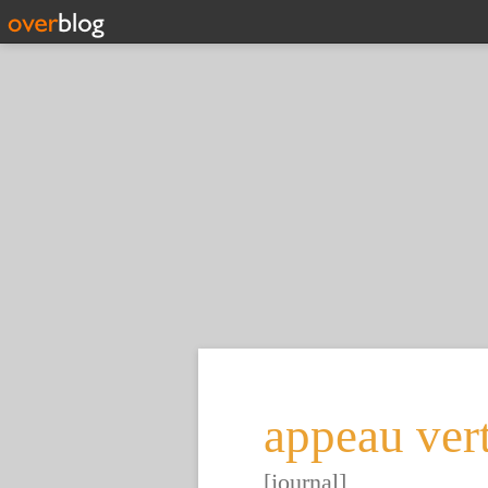
appeau ver
[journal]