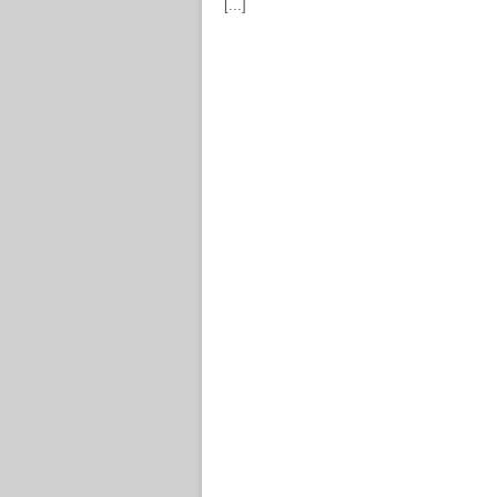
[...]