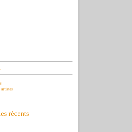
s
s
artistes
les récents