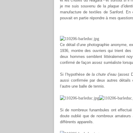
et les chutes du Niagara - et surtout si il 
je me suis souvenu de la
plaque d’identi
manufacture de textiles de Sanford. En 
pouvait en partie répondre à mes questions
Ce détail d’une photographie anonyme, ext
1936, montre des ouvriers qui trient des 
deux hommes semblent littéralement noyés
confirmé de façon assez surréaliste lorsqu
Si l’hypothèse de
la chute d’eau
(assez Du
aussi confirmée par deux autres détails
l’autre une balle de tennis.
Si de nombreux funambules ont effectué l
doute oublié que de nombreux amateurs 
différents appareils.