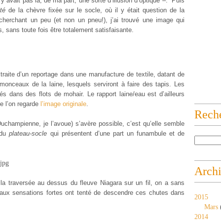
n’y avait pas là, de ma part, une sorte d’illusion d’optique –.
Puis
té
de la chèvre fixée sur le socle, où il y était question de la
cherchant un peu (et non un pneu!), j’ai trouvé une image qui
, sans toute fois être totalement satisfaisante.
raite d’un reportage dans une manufacture de textile, datant de
monceaux de la laine, lesquels serviront à faire des tapis. Les
 dans des flots de mohair. Le rapport laine/eau est d’ailleurs
e l’on regarde
l’image originale
.
Rech
champienne, je l’avoue) s’avère possible, c’est qu’elle semble
 du
plateau-socle
qui présentent d’une part un funambule et de
Arch
a traversée au dessus du fleuve Niagara sur un fil, on a sans
aux sensations fortes ont tenté de descendre ces chutes dans
2015
Mars
2014