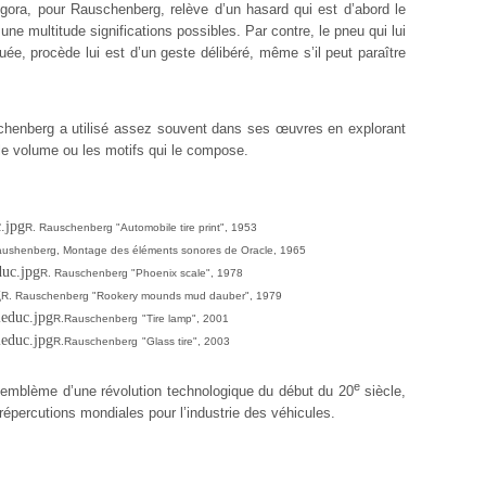
angora, pour Rauschenberg, relève d’un hasard qui
est
d’abord
le
e une multitude significations possibles. Par contre, le pneu qui lui
uée, procède lui est d’un geste délibéré, même s’il peut paraître
chenberg a utilisé assez souvent dans ses œuvres en explorant
t le volume ou les motifs qui le compose.
R. Rauschenberg "Automobile tire print", 1953
ushenberg, Montage des éléments sonores de Oracle, 1965
R. Rauschenberg "Phoenix scale", 1978
R. Rauschenberg "Rookery mounds mud dauber", 1979
R.Rauschenberg
"Tire lamp", 2001
R.Rauschenberg
"Glass tire", 2003
e
emblème d’une révolution technologique du début du 20
siècle,
s répercutions mondiales pour l’industrie des véhicules.