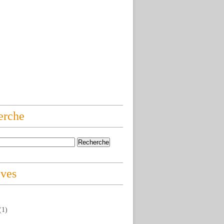
erche
ives
(1)