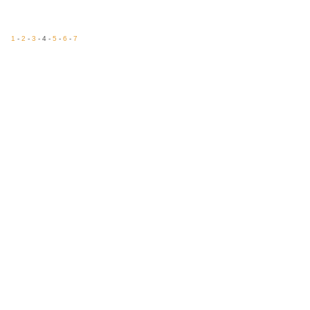
1
-
2
-
3
- 4 -
5
-
6
-
7