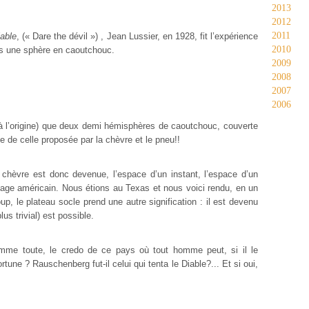
2013
2012
2011
iable
, (« Dare the dévil ») , Jean Lussier, en 1928, fit l’expérience
2010
s une sphère en caoutchouc.
2009
2008
2007
2006
 (à l’origine) que deux demi hémisphères de caoutchouc, couverte
e de celle proposée par la chèvre et le pneu!!
 chèvre est donc devenue, l’espace d’un instant, l’espace d’un
ge américain. Nous étions au Texas et nous voici rendu, en un
oup, le plateau socle prend une autre signification : il est devenu
s trivial) est possible.
mme toute, le credo de ce pays où tout homme peut, si il le
ortune ? Rauschenberg fut-il celui qui tenta le Diable?... Et si oui,