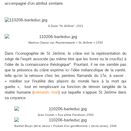
accompagné d’un attribut similaire.
A.Durer “St Jérôme”, 1521
Marinus Claesz van Reymerswaele « St Jérôme »,1550
Dans l’iconographie de St Jérôme, le crâne est la représentation du
siège de l’esprit associée (au même titre que les livres ou le crucifix) à
l’idée de la connaissance théologique*. Pourtant, il ne me semble pas
que la présence du crâne exprime ici l’idée mélancolique de la vanité,
telle qu’on la retrouve chez les peintres flamands du 17e, à savoir :
« méditer sur l'inutilité des plaisirs du monde face à la mort qui
guette »,
tout en remplissant sa fonction de témoin tangible de la
réalité humaine (
mémento mori
) sur laquelle s’appuie St Jérôme dans
sa croyance.
Jean Cousin « Eva prima Pandora»,1550
Barthel Bruyn (dit le vieux) « Portrait d’un gentilhomme » (
recto-verso
), 1540