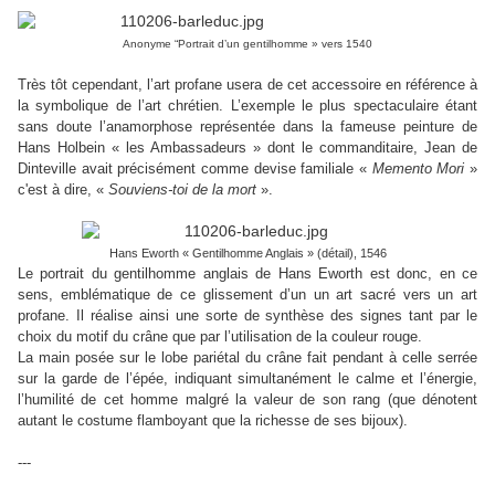
Anonyme “Portrait d’un gentilhomme » vers 1540
Très tôt cependant, l’art profane usera de cet accessoire en référence à
la symbolique de l’art chrétien. L’exemple le plus spectaculaire étant
sans doute l’anamorphose représentée dans la fameuse peinture de
Hans Holbein « les Ambassadeurs » dont le commanditaire, Jean de
Dinteville avait précisément comme devise familiale «
Memento Mori
»
c'est à dire, «
Souviens-toi de la mort
».
Hans Eworth « Gentilhomme Anglais » (détail), 1546
Le portrait du gentilhomme anglais de Hans Eworth est donc, en ce
sens, emblématique de ce glissement d’un un art sacré vers un art
profane. Il réalise ainsi une sorte de synthèse des signes tant par le
choix du motif du crâne que par l’utilisation de la couleur rouge.
La main posée sur le lobe pariétal du crâne fait pendant à celle serrée
sur la garde de l’épée, indiquant simultanément le calme et l’énergie,
l’humilité de cet homme malgré la valeur de son rang (que dénotent
autant le costume flamboyant que la richesse de ses bijoux).
---