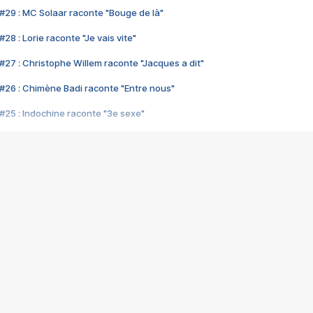
#29 : MC Solaar raconte "Bouge de là"
28 : Lorie raconte "Je vais vite"
#27 : Christophe Willem raconte "Jacques a dit"
#26 : Chimène Badi raconte "Entre nous"
#25 : Indochine raconte "3e sexe"
#24 : Zaho raconte "C'est chelou"
#23 : Patrick Bruel raconte "Au café des délices"
#22 : Kyo raconte "Le chemin"
#21 : Nolwenn Leroy raconte "Cassé"
#20 : Patrick Hernandez raconte "Born to be alive"
#19 : Lorie raconte "Près de moi"
#18 : Michael Jones raconte "A nos actes manqués" (avec Jean-Jacque