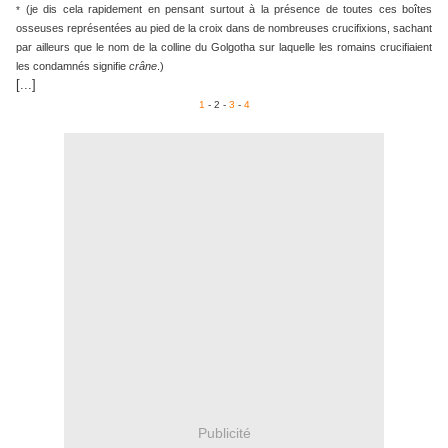
(je dis cela rapidement en pensant surtout à la présence de toutes ces boîtes
*
osseuses représentées au pied de la croix dans de nombreuses crucifixions, sachant
par ailleurs que le nom de la colline du
Golgotha
sur laquelle les romains crucifiaient
les condamnés signifie
crâne
.)
[...]
1
- 2 -
3
-
4
Publicité