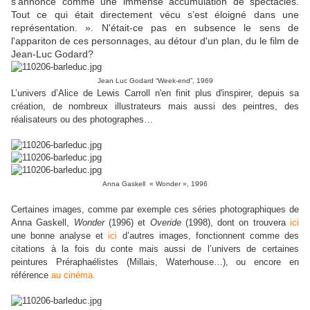
s’annonce comme une immense accumulation de spectacles.
Tout ce qui était directement vécu s’est éloigné dans une
représentation
. ». N'était-ce pas en subsence le sens de
l'appariton de ces personnages, au détour d'un plan, du le film de
Jean-Luc Godard?
Jean Luc Godard “Week-end”, 1969
L’univers d’Alice de Lewis Carroll n'en finit plus d'inspirer, depuis sa
création, de nombreux illustrateurs mais aussi des peintres, des
réalisateurs ou des photographes…
Anna Gaskell
« Wonder », 1996
Certaines images, comme par exemple ces séries photographiques de
Anna Gaskell,
Wonder
(1996) et
Overide
(1998), dont on trouvera
ici
une bonne analyse et
ici
d’autres images, fonctionnent comme des
citations à la fois du conte mais aussi de l’univers de certaines
peintures Préraphaélistes (Millais, Waterhouse…), ou encore en
référence
au cinéma.