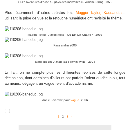
« Les aventures d’Alice au pays des merveilles », William Stirling, 1972
Plus récemment, d’autres artistes tels
Maggie Taylor,
Kassandra
…
utilisant la prise de vue et la retouche numérique ont revisité le thème.
Maggie Taylor “ Almost Alice - Ou Est Ma Chatte?”, 2007
Kassandra 2006
Marla Bloom “A mad tea-party in white”, 2004
En fait, on ne compte plus les différentes reprises de cette longue
décinaison, dont certaines d'ailleurs ont parfois l'odeur du déclin ou, tout
au moins, dégagent un vague relent d'accadémisme.
Annie Leibovitz pour
Vogue
, 2006
[...]
1
- 2 -
3
-
4