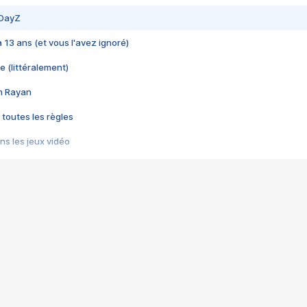
 DayZ
 a 13 ans (et vous l'avez ignoré)
e (littéralement)
im Rayan
 toutes les règles
s les jeux vidéo
us choquant de Rockstar ? - Le scandale BULLY
e plus moche de Steam
du RÊVE tourne au CAUCHEMAR
pendant 8 heures
it… à tort
umiliés par un jeu vidéo