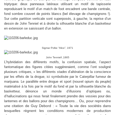
triptyque: deux panneaux latéraux utilisant un motif de tapisserie
reproduisant le motif d’un match de foot encadrent une bande centrale,
fond sombre couvert de points blancs (bel élevage de champignons !).
Sur cette partition verticale sont superposés, à gauche, la reprise d’un
dessin de John Tenniel et à droite la silhouette blanche d’un basketteur
en extension se saisissant d’un ballon.
Sigmar Polke “Alice”, 1971
John Tenniell ,1865
L’hybridation des différents motifs, la confusion spatiale, l’aspect
fantomatique des figures citées suggèreraient, comme l’ont souligné
plusieurs critiques, « les différents
stades
d’altération de la conscience
par les effets de la drogue, ici symbolisée par le Caterpillar fumeur de
marijuana. Le parallèle entre drogue et sport (nouvel opium du peuple)
matérialisé à la fois par le motif du fond et par la silhouette blanche du
basketteur, dénonce un monde d’illusions d’optiques ou
,
d’hallucinations
qui nous ferait finalement prendre des vessies pour des
Ou, pour reprendre
lanternes et des ballons pour des champignons…
une citation de Guy Debord : «
Toute la vie des sociétés dans
lesquelles règnent les conditions modernes de production