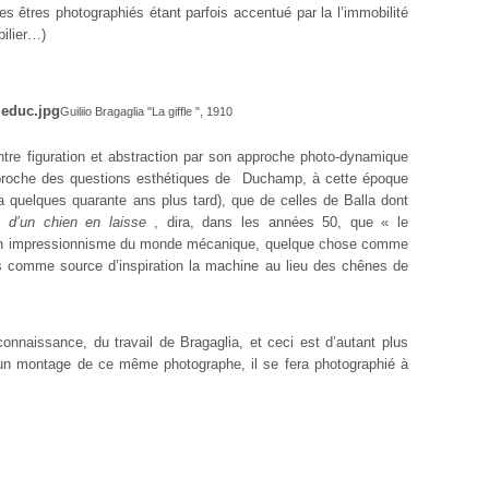
es êtres photographiés étant parfois accentué par la l’immobilité
bilier…)
Guiliio Bragaglia "La giffle ", 1910
ntre figuration et abstraction par son approche photo-dynamique
proche des questions esthétiques de
Duchamp, à cette époque
a quelques quarante ans plus tard), que de celles de Balla dont
d’un chien en laisse
, dira, dans les années 50, que « le
u’ un impressionnisme du monde mécanique, quelque chose comme
ris comme source d’inspiration la machine au lieu des chênes de
naissance, du travail de Bragaglia, et ceci est d’autant plus
’un montage de ce même photographe, il se fera photographié à