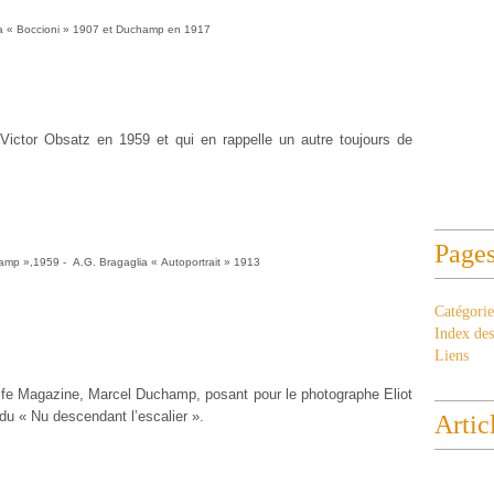
a « Boccioni » 1907 et Duchamp en 1917
r Victor Obsatz en 1959 et qui en rappelle un autre toujours de
Page
hamp »,1959 -
A.G. Bragaglia « Autoportrait » 1913
Catégorie
Index des 
Liens
 Life Magazine, Marcel Duchamp, posant pour le photographe Eliot
 du « Nu descendant l’escalier ».
Artic