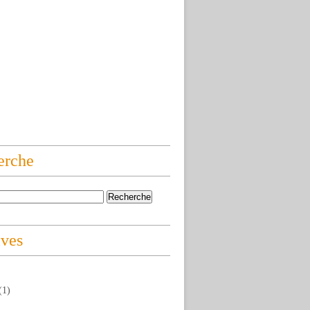
erche
ives
(1)