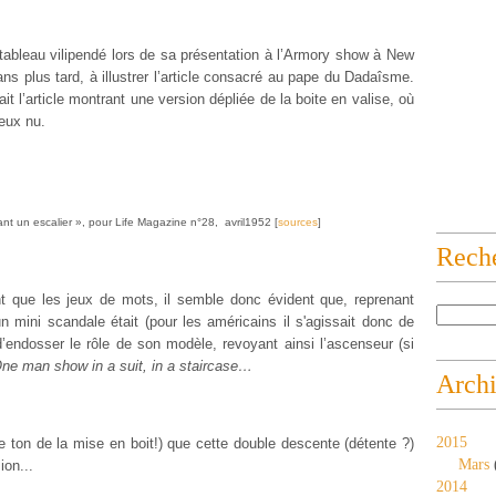
 tableau vilipendé lors de sa présentation à l’Armory show à New
ns plus tard, à illustrer l’article consacré au pape du Dadaîsme.
ait l’article montrant une version dépliée de la boite en valise, où
eux nu.
nt un escalier », pour Life Magazine n°28,
avril1952 [
sources
]
Rech
 que les jeux de mots, il semble donc évident que, reprenant
un mini scandale était (pour les américains il s'agissait donc de
’endosser le rôle de son modèle, revoyant ainsi l’ascenseur (si
ne man show in a suit, in a staircase…
Arch
2015
e ton de la mise en boit!) que cette double descente (détente ?)
Mars
ion...
2014