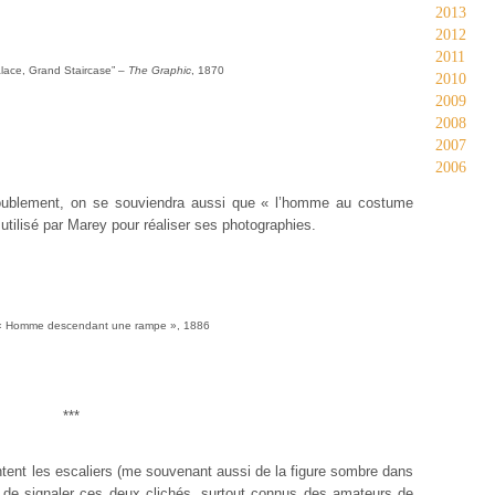
2013
2012
2011
lace, Grand Staircase” –
The Graphic
, 1870
2010
2009
2008
2007
2006
oublement, on se souviendra aussi que « l’homme au costume
 utilisé par Marey pour réaliser ses photographies.
 « Homme descendant une rampe », 1886
***
hantent les escaliers (me souvenant aussi de la figure sombre dans
un de signaler ces deux clichés, surtout connus des amateurs de