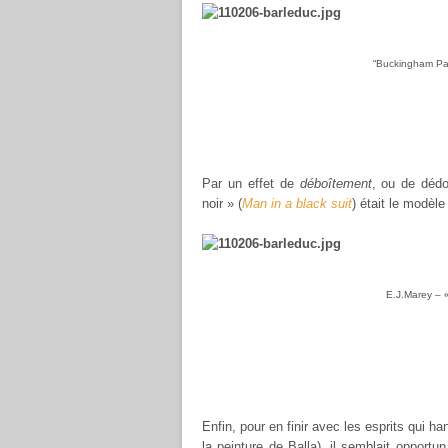
“Buckingham Pa
Par un effet de
déboîtement
, ou de déd
noir » (
Man in a black suit
) était le modèle
E.J.Marey –
Enfin, pour en finir avec les esprits qui 
la peinture de Balla), il semblait opport