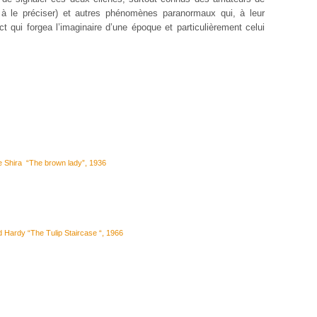
 à le préciser) et autres phénomènes paranormaux qui, à leur
t qui forgea l’imaginaire d’une époque et particulièrement celui
e Shira
“
The brown lady
”, 1936
 Hardy “The Tulip Staircase “, 1966