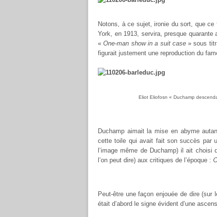
Notons, à ce sujet, ironie du sort, que ce
York, en 1913, servira, presque quarante a
«
One-man show in a suit case
» sous titr
figurait justement une reproduction du fam
Eliot Eliofosn « Duchamp descenda
Duchamp aimait la mise en abyme autant
cette toile qui avait fait son succès par 
l’image même de Duchamp) il ait choisi d
l’on peut dire) aux critiques de l’époque :
O
Peut-être une façon enjouée de dire (sur l
était d’abord le signe évident d’une ascens