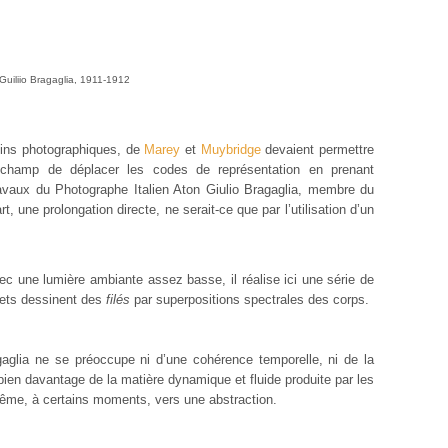
Guiliio Bragaglia, 1911-1912
oins photographiques, de
Marey
et
Muybridge
devaient permettre
uchamp de déplacer les codes de représentation en prenant
avaux du Photographe Italien Aton Giulio Bragaglia, membre du
, une prolongation directe, ne serait-ce que par l’utilisation d’un
ec une lumière ambiante assez basse, il réalise ici une série de
ets dessinent des
filés
par superpositions spectrales des corps.
aglia ne se préoccupe ni d’une cohérence temporelle, ni de la
ien davantage de la matière dynamique et fluide produite par les
ême, à certains moments, vers une abstraction.