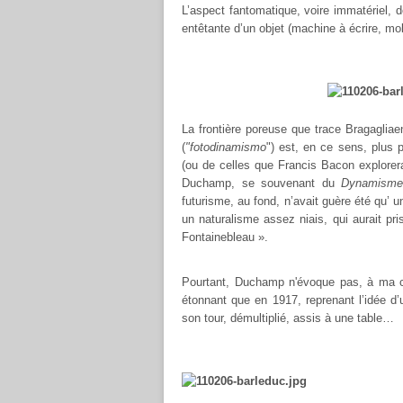
L’aspect fantomatique, voire immatériel, d
entêtante d’un objet (machine à écrire, mo
La frontière poreuse que trace Bragagliae
(
"fotodinamismo
") est, en ce sens, plus 
(ou de celles que Francis Bacon explorer
Duchamp, se souvenant du
Dynamisme 
futurisme, au fond, n’avait guère été q
un naturalisme assez niais, qui aurait p
Fontainebleau ».
Pourtant, Duchamp n'évoque pas, à ma con
étonnant que en 1917, reprenant l’idée d
son tour, démultiplié, assis à une table…