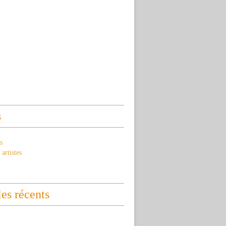
s
s
artistes
les récents