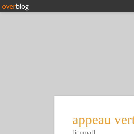
appeau ver
[journal]