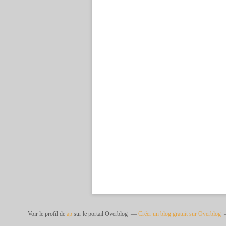
Voir le profil de
ap
sur le portail Overblog
Créer un blog gratuit sur Overblog