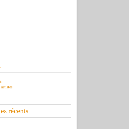
s
s
artistes
les récents