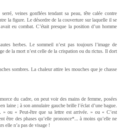
g serré, veines gonflées tendant sa peau, tête calée contre
ntre la figure. Le désordre de la couverture sur laquelle il se
 y avait eu combat. C’était presque la position d’un homme
hautes herbes. Le sommeil n’est pas toujours l’image de
 de la mort n’est celle de la crispation ou du rictus. Il dort
taches sombres. La chaleur attire les mouches que je chasse
amorce du cadre, on peut voir des mains de femme, posées
r en laine ; à son annulaire gauche brille l’éclat d’une bague.
. » ou « Peut-être que sa lettre est arrivée. » ou « C’est
ent être des phases qu’elle prononce*... à moins qu’elle ne
s elle n’a pas de visage !