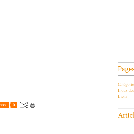
Page
Catégorie
Index des 
Liens
post
0
Artic