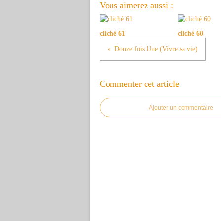
Vous aimerez aussi :
cliché 61
cliché 60
Douze fois Une (Vivre sa vie)
Commenter cet article
Ajouter un commentaire