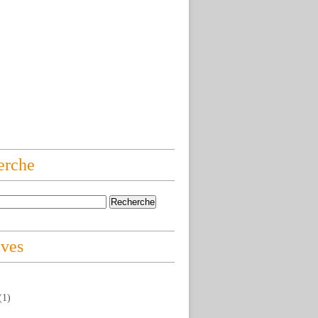
erche
ives
(1)