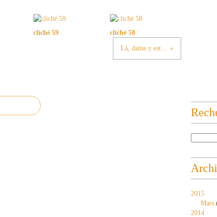
cliché 59
cliché 58
Là, dame y est...
Rech
Arch
2015
Mars
2014